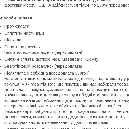
Доставка Meest ПОШТА здійснюється тільки по 100% передоплат
Способи оплати
Пром-оплата
Оплатити частинами
Післяплата
Оплата на рахунок
Безготівковий розрахунок (передоплата)
Онлайн-оплата карткою Visa, Mastercard - LiqPay
Безготівковий розрахунок (передоплата)
Післяплата (необхідна передоплата 300грн)
На сьогоднішній день ми вимагаємо від покупців передоплату у ро
покупця) – як гарантія того, що покупець прийде забирати товар
досить часто покупець, замовивши товар, не приходить його отр
змушені оплачувати доставку товару в обидві сторони, а іноді ще
впливає на наші зобов'язання щодо обміну та повернення товару
повернемо гроші, якщо хоче обміняти, обміняємо без проблем.

Також не варто забувати про те, що послуга післяплати ― не де
даної послуги, покупець повинен додатково сплатити доставку к
подорожчає вартість перевезення у два і більше разів.