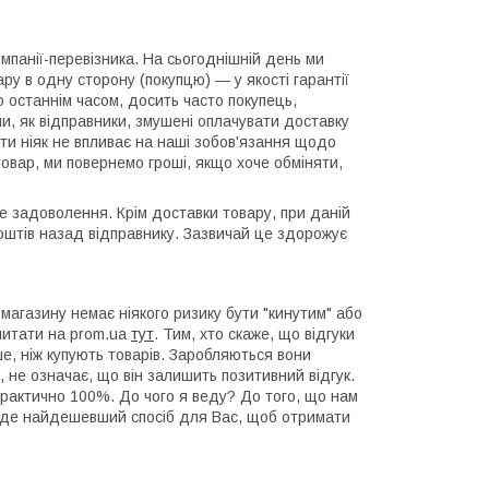
мпанії-перевізника. На сьогоднішній день ми
ару в одну сторону (покупцю) ― у якості гарантії
 останнім часом, досить часто покупець,
и, як відправники, змушені оплачувати доставку
ати ніяк не впливає на наші зобов'язання щодо
овар, ми повернемо гроші, якщо хоче обміняти,
е задоволення. Крім доставки товару, при даній
оштів назад відправнику. Зазвичай це здорожує
магазину немає ніякого ризику бути "кинутим" або
читати на prom.ua
тут
. Тим, хто скаже, що відгуки
ше, ніж купують товарів. Заробляються вони
не означає, що він залишить позитивний відгук.
практично 100%. До чого я веду? До того, що нам
уде найдешевший спосіб для Вас, щоб отримати