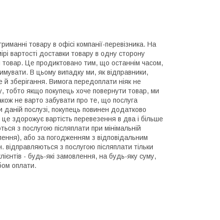
анні товару в офісі компанії-перевізника. На 
рі вартості доставки товару в одну сторону 
и товар. Це продиктовано тим, що останнім часом, 
мувати. В цьому випадку ми, як відправники, 
 й зберігання. Вимога передоплати ніяк не 
, тобто якщо покупець хоче повернути товар, ми 
кож не варто забувати про те, що послуга 
 даній послузі, покупець повинен додатково 
це здорожує вартість перевезення в два і більше 
ться з послугою післяплати при мінімальній 
лення), або за погодженням з відповідальним 
 відправляються з послугою післяплати тільки 
єнтів - будь-які замовлення, на будь-яку суму, 
бом оплати.