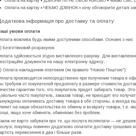
Оплата на картку ▪ ДЗВОНИТИ НЕ ОБОВ'ЯЗКОВО ▪ чекаю СМС с 
Оплата на картку ▪ ЧЕКАЮ ДЗВІНОК ▪ хочу обговорити деталі з
Наші умови оплати
плата можлива будь-якими доступними способами. Основні з них:
) Безготівковий розрахунок:
плата здійснюється згідно виставленого рахунку. Для виставлення
еєстраційні документи на нашу електронну адресу.
) Оплата накладеним платежем (як правило "Новою Поштою"):
плата производится непосредственно при получении товара в оф
ы требуем от покупателей предоплату в размере стоимости достав
ачестве гарантии того, что покупатель придет забирать товар. Эт
овольно часто покупатель, заказав товар, не приходит его получат
ынуждены оплачивать доставку товара в обе стороны, а иногда е
лияет на наши обязательства по обмену и возврату товара, т.е. я
роші, якщо хоче обміняти, обміняємо без проблем.
акож не варто забувати про те, що послуга післяплати ― не дешев
ослузі, покупець повинен додатково сплатити доставку грошових к
артість перевезення в два і більше разів.