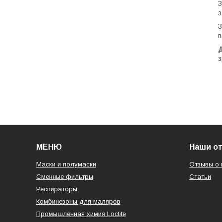
З
з
З
в
Д
з
МЕНЮ
Наши о
Маски и полумаски
Отзывы о 
Сменные фильтры
Статьи
Респираторы
Комбинезоны для маляров
Промышленная химия Loctite