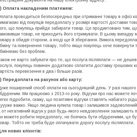
еєстраційні документи на нашу електронну адресу.
2) Оплата накладеним платежем:
плата проводиться безпосередньо при отриманні товару в офісі ко
имагаємо від покупців передоплату у розмірі вартості доставки тов
ого, що покупець прийде забирати товар. Це продиктовано тим, що
амовивши товар, не приходить його отримувати. В цьому випадку м
овару в обидві сторони, а іноді ще й зберігання. Вимога передопл
бміну та повернення товару, тобто якщо покупець хоче повернути т
бміняємо без проблем.
акож не варто забувати про те, що послуга післяплати ― не дешев
ослузі, покупець повинен додатково сплатити доставку грошових к
артість перевезення в два і більше разів.
) Передоплата на рахунок або карту:
уже поширений спосіб оплати на сьогоднішній день. У разі нашого 
бдуреним. Ми працюємо з 2013-го року. Відгуки про нас можете по
егко підробити, скажу, що позитивні відгуки ставлять набагато рід
уууже важко. Якщо людина купила товар і залишився задоволений, 
 от негативний відгук у разі будь-якого невдоволення залишають 
и можете робити передоплату, не боячись бути обдуреними, це б
овар. Тобто не треба буде оплачувати дорогу послугу післяплати.
ля нових клієнтів: