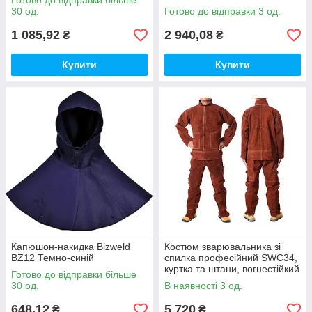
Готово до відправки більше
30 од.
Готово до відправки 3 од.
1 085,92
2 940,08
₴
₴
Купити
Купити
Капюшон-накидка Bizweld
Костюм зварювальника зі
BZ12 Темно-синій
спилка професійний SWC34,
куртка та штани, вогнестійкий
Готово до відправки більше
термостійкий захисний,
30 од.
В наявності 3 од.
розмір S
648,12
5 720
₴
₴