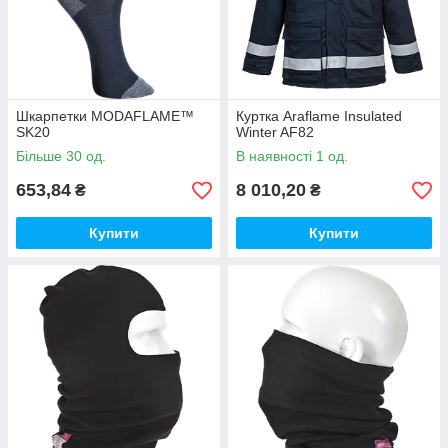
Шкарпетки MODAFLAME™
Куртка Araflame Insulated
SK20
Winter AF82
Більше 30 од.
В наявності 1 од.
653,84
8 010,20
₴
₴
Купити
Купити