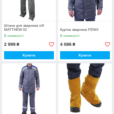
Штани для зварника х/б
MATTHEW 02
Куртка зварника FENIX
В наявності
В наявності
2 999
4 086
₴
₴
Купити
Купити