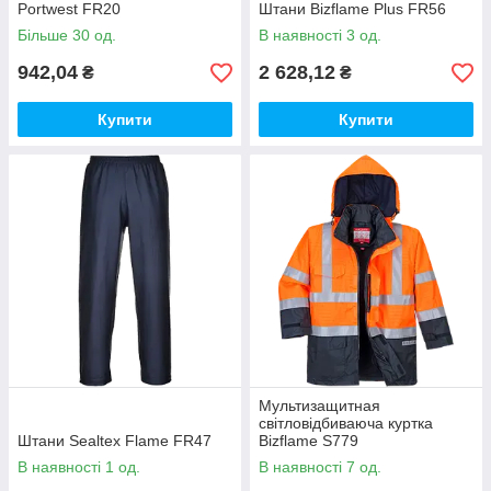
Portwest FR20
Штани Bizflame Plus FR56
Більше 30 од.
В наявності 3 од.
942,04
2 628,12
₴
₴
Купити
Купити
Мультизащитная
світловідбиваюча куртка
Штани Sealtex Flame FR47
Bizflame S779
В наявності 1 од.
В наявності 7 од.