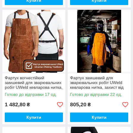
Купити
Купити
Фартух вогнестійкий
Фартух замшевий для
замшевий для зварювальних
зварювальних робіт UWeld
робіт UWeld кевларова нитка,
кевларова нитка, захист від
захист від бризок металу
високих температур
Готово до відправки 17 од.
Готово до відправки 22 од.
UW12TAR
UW10TAR
1 482,80
805,20
₴
₴
Купити
Купити