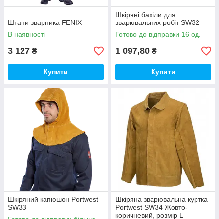
Шкіряні бахіли для
Штани зварника FENIX
зварювальних робіт SW32
В наявності
Готово до відправки 16 од.
3 127
1 097,80
₴
₴
Купити
Купити
Шкіряний капюшон Portwest
Шкіряна зварювальна куртка
SW33
Portwest SW34 Жовто-
коричневий, розмір L