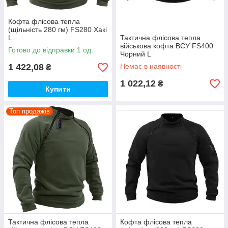
Кофта флісова тепла
(щільність 280 гм) FS280 Хакі
L
Тактична флісова тепла
військова кофта ВСУ FS400
Готово до відправки 1 од.
Чорний L
1 422,08
Немає в наявності
₴
1 022,12
₴
Купити
Топ продажів
Тактична флісова тепла
Кофта флісова тепла