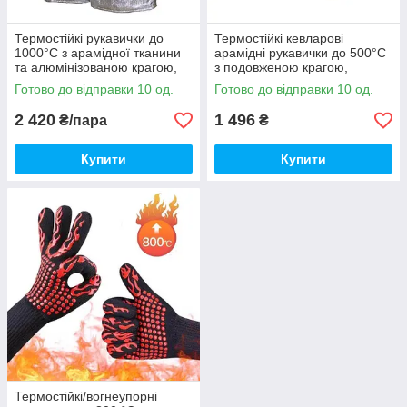
Термостійкі рукавички до
Термостійкі кевларові
1000°C з арамідної тканини
арамідні рукавички до 500°C
та алюмінізованою крагою,
з подовженою крагою,
посилені, модель ABL-S515
посилені, модель S1204
Готово до відправки 10 од.
Готово до відправки 10 од.
2 420
1 496
₴/пара
₴
Купити
Купити
Термостійкі/вогнеупорні