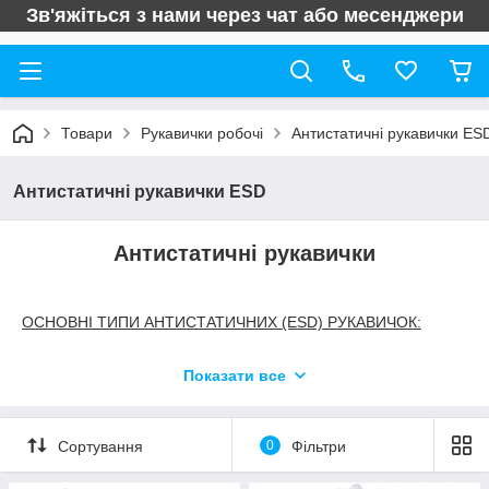
Зв'яжіться з нами через чат або месенджери
Товари
Рукавички робочі
Антистатичні рукавички ES
Антистатичні рукавички ESD
Антистатичні рукавички
ОСНОВНІ ТИПИ АНТИСТАТИЧНИХ (ESD) РУКАВИЧОК:
Показати все
Нейлонові
антистатичні рукавички, з карбоновими
нитками, брюки (трикотажні).
Поліестерні
антистатичні рукавички, з карбоновими
Сортування
0
Фільтри
нитками.
В'язані (трикотажні) нейлонові антистатичні рукавички