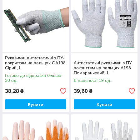
Всі
антистатичні рукавички
, відповідають Російським
стандартам, сертифіковані за ГОСТ Р. Кожна пара рукавичок
антистатичних упакована в індивідуальну упаковку, що
дозволяє транспортувати і зберігати тривалий час, а також
швидко ідентифікувати розмір та тип рукавичок без розтину і
вилучення. Купити антистатичні рукавички в Москві або в
будь-якому іншому місті Росії і країн СНД, можна
звернувшись до нашим менеджерам по телефону або
електронною поштою.
Рукавички антистатичні з ПУ-
покриттям на пальцях GA198
Антистатичні рукавички з ПУ
Сірий, L
покриттям на пальцях A198
Помаранчевий, L
Готово до відправки більше
30 од.
В наявності 19 од.
38,28
39,60
₴
₴
Купити
Купити