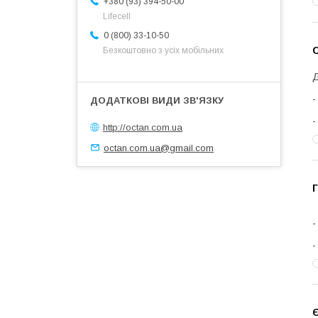
+380 (93) 394-50-00
Lifecell
0 (800) 33-10-50
С
Безкоштовно з усіх мобільних
Д
http://octan.com.ua
octan.com.ua@gmail.com
Г
Є