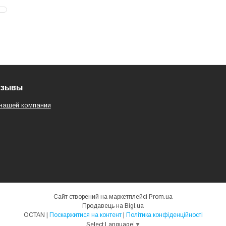
тзывы
нашей компании
Сайт створений на маркетплейсі
Prom.ua
Продавець на Bigl.ua
OCTAN |
Поскаржитися на контент
|
Політика конфіденційності
Select Language
▼