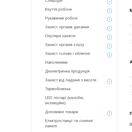
Спецодяг
Взуття робоче
Рукавички робочі
Захист органів дихання
Окуляри захисні
Захист органів слуху
Захист голови і обличчя
Наколінники
Діелектрична продукція
Захист від падіння з висоти
Термобілизна
LED ліхтарі (налобні,
інспекційні)
Допоміжні товари
Електростанції та сонячні
В
панелі