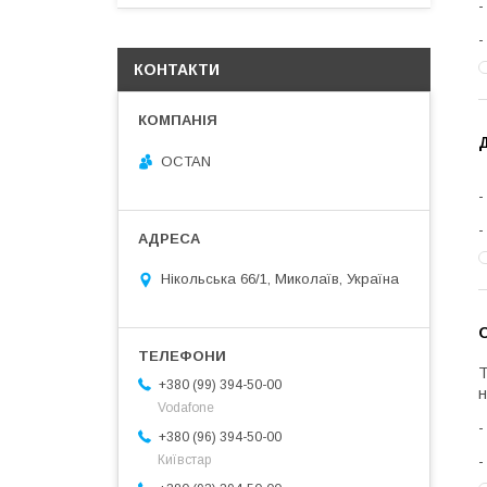
КОНТАКТИ
Д
OCTAN
Нікольська 66/1, Миколаїв, Україна
Т
+380 (99) 394-50-00
н
Vodafone
+380 (96) 394-50-00
Київстар