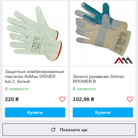
Защитные комбинированные
перчатки ArtMas DRIVER
Захисні рукавички Artmas
kat.2, белый
RPOWER B
В наявності
В наявності
220
102,96
₴
₴
Купити
Купити
Показати ще