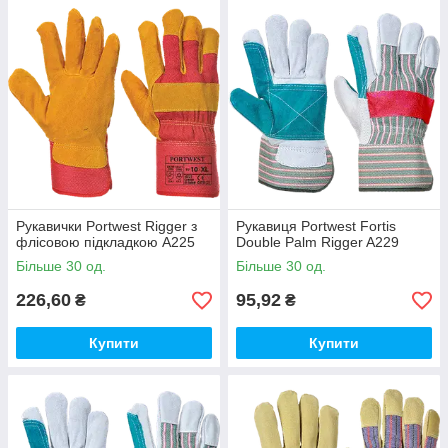
Рукавички Portwest Rigger з
Рукавиця Portwest Fortis
флісовою підкладкою A225
Double Palm Rigger A229
Більше 30 од.
Більше 30 од.
226,60
95,92
₴
₴
Купити
Купити