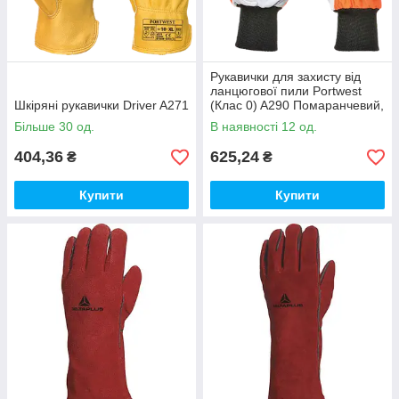
Рукавички для захисту від
ланцюгової пили Portwest
Шкіряні рукавички Driver A271
(Клас 0) A290 Помаранчевий,
L
Більше 30 од.
В наявності 12 од.
404,36
625,24
₴
₴
Купити
Купити