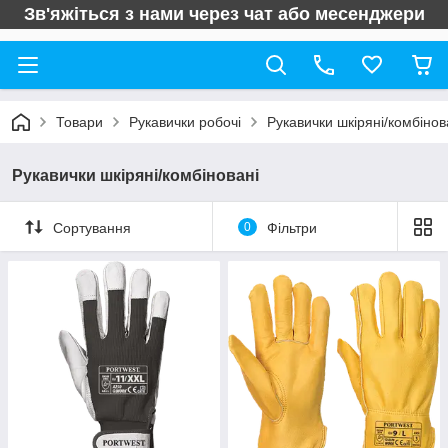
Зв'яжіться з нами через чат або месенджери
Товари
Рукавички робочі
Рукавички шкіряні/комбінов
Рукавички шкіряні/комбіновані
Сортування
0
Фільтри