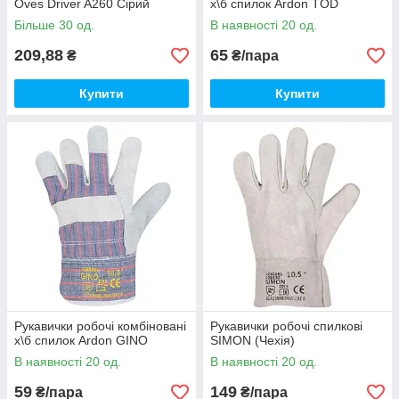
Oves Driver A260 Сірий
х\б спилок Ardon TOD
Більше 30 од.
В наявності 20 од.
209,88
65
₴
₴/пара
Купити
Купити
Рукавички робочі комбіновані
Рукавички робочі спилкові
х\б спилок Ardon GINO
SIMON (Чехія)
В наявності 20 од.
В наявності 20 од.
59
149
₴/пара
₴/пара