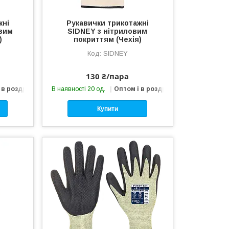
жні
Рукавички трикотажні
вим
SIDNEY з нітриловим
)
покриттям (Чехія)
SIDNEY
130 ₴/пара
 в роздріб
В наявності 20 од.
Оптом і в роздріб
Купити