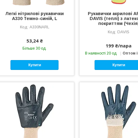
Легкі нітрилові рукавички
Рукавички акрилові 
A330 Темно-синій, L
DAVIS (теплі) з лате
покриттям (Чехія
A330NARL
DAVIS
53,24 ₴
199 ₴/пара
Більше 30 од.
В наявності 20 од.
Оптом і
Купити
Купити