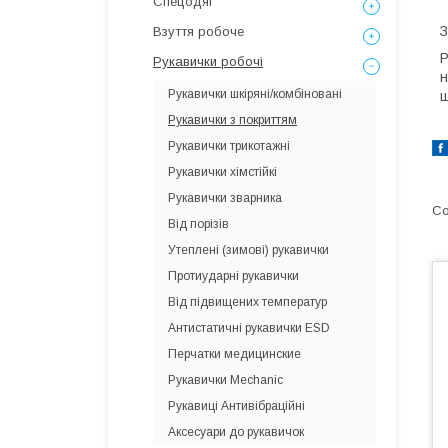
Спецодяг
З
Взуття робоче
Р
Рукавички робочі
н
Рукавички шкіряні/комбіновані
ш
Рукавички з покриттям
Рукавички трикотажні
Рукавички хімстійкі
Рукавички зварника
Від порізів
Утеплені (зимові) рукавички
Протиударні рукавички
Від підвищених температур
Антистатичні рукавички ESD
Перчатки медицинские
Рукавички Mechanic
Рукавиці Антивібраційні
Аксесуари до рукавичок