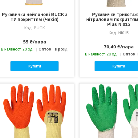
Рукавички нейлонові BUCK з
Рукавички трикотажн
ПУ покриттям (Чехія)
нітриловим покриттям
Plus NI015
BUCK
NI015
55 ₴/пара
70,40 ₴/пара
В наявності 20 од.
Оптом і в роздріб
В наявності 20 од.
Оптом і
Купити
Купити