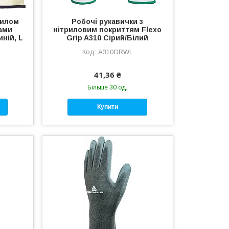
рилом
Робочі рукавички з
ами
нітриловим покриттям Flexo
ній, L
Grip A310 Сірий/Білий
A310GRWL
41,36 ₴
Більше 30 од.
Купити