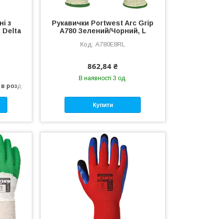
і з
Рукавички Portwest Arc Grip
 Delta
A780 Зелений/Чорний, L
A780E8RL
862,84 ₴
В наявності 3 од.
 в роздріб
Купити