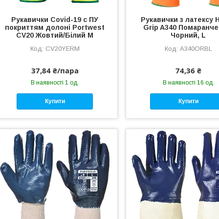
Рукавички Covid-19 c ПУ
Рукавички з латексу H
покриттям долоні Portwest
Grip A340 Помаранче
CV20 Жовтий/Білий M
Чорний, L
CV20YERM
A340ORBL
37,84 ₴/пара
74,36 ₴
В наявності 1 од.
В наявності 16 од.
Купити
Купити