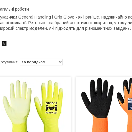
агальні роботи
укавички General Handling і Grip Glove - як і раніше, надзвичайно п
ашої компанії. Ретельно підібраний асортимент покриттів, у тому ч
ирокий спектр моделей, які підходять для різноманітних завдань.