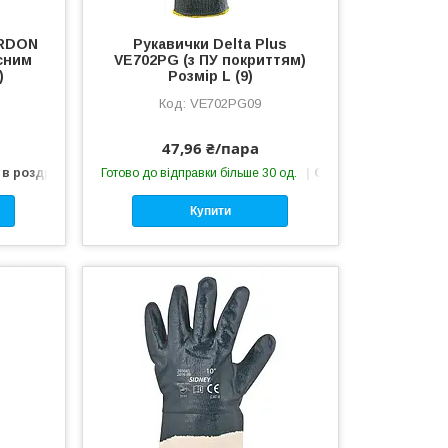
ARDON
Рукавички Delta Plus
ксним
VE702PG (з ПУ покриттям)
)
Розмір L (9)
VE702PG09
47,96 ₴/пара
 в роздріб
Готово до відправки більше 30 од.
Оптом і в роздріб
Купити