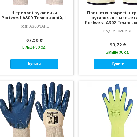
Нітрилові рукавички
Повністю покриті ніт
Portwest A300 Темно-синій, L
рукавички з манжет
Portwest A302 Темно-си
A300NARL
A302NARL
87,56 ₴
93,72 ₴
Більше 30 од.
Більше 30 од.
Купити
Купити