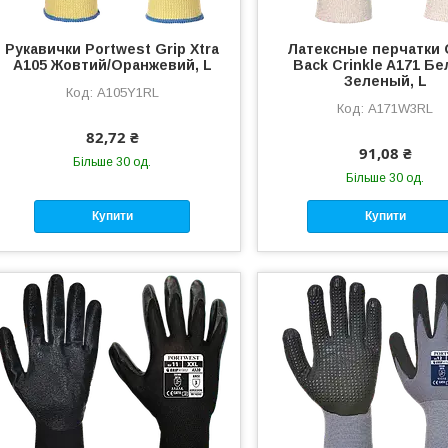
Рукавички Portwest Grip Xtra
Латексные перчатки
A105 Жовтий/Оранжевий, L
Back Crinkle A171 Бе
Зеленый, L
A105Y1RL
A171W3RL
82,72 ₴
91,08 ₴
Більше 30 од.
Більше 30 од.
Купити
Купити