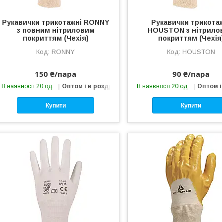
Рукавички трикотажні RONNY
Рукавички трикота
з повним нітриловим
HOUSTON з нітрило
покриттям (Чехія)
покриттям (Чехія
RONNY
HOUSTON
150 ₴/пара
90 ₴/пара
В наявності 20 од.
Оптом і в роздріб
В наявності 20 од.
Оптом і
Купити
Купити