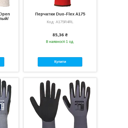
 Open
Перчатки Duo-Flex A175
лый/
A175R4RL
85,36 ₴
В наявності 1 од.
Купити