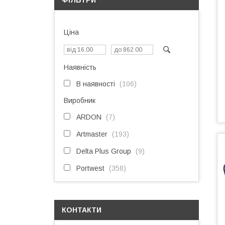
ФІЛЬТРИ
Ціна
Наявність
В наявності
106
Виробник
ARDON
7
Artmaster
193
Delta Plus Group
9
Portwest
358
КОНТАКТИ