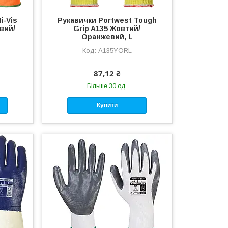
i-Vis
Рукавички Portwest Tough
вий/
Grip A135 Жовтий/
Оранжевий, L
A135YORL
87,12 ₴
Більше 30 од.
Купити