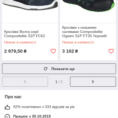
Кросівки з низькими
Кросівки Волга серії
халявами Compositelite
Compositelite S1P FC62
Ogwen S1P FT35 Чорний/
Зелений
Немає в наявності
Немає в наявності
2 979,50
3 102
₴
₴
Показати ще
1
/ 2
Про нас
92% позитивних з 333 відгуків за рік
Працює з 30.10.2015