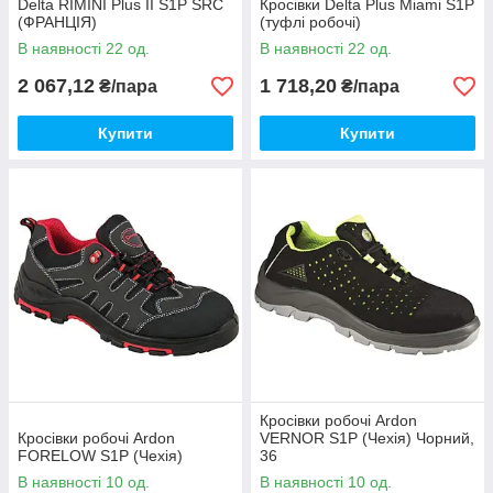
Delta RIMINI Plus II S1P SRC
Кросівки Delta Plus Miami S1P
(ФРАНЦІЯ)
(туфлі робочі)
В наявності 22 од.
В наявності 22 од.
2 067,12
1 718,20
₴/пара
₴/пара
Купити
Купити
Кросівки робочі Ardon
Кросівки робочі Ardon
VERNOR S1P (Чехія) Чорний,
FORELOW S1P (Чехія)
36
В наявності 10 од.
В наявності 10 од.