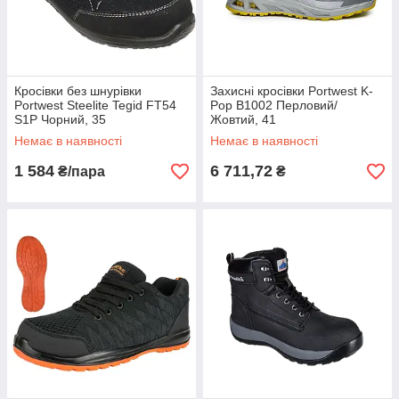
Кросівки без шнурівки
Захисні кросівки Portwest K-
Portwest Steelite Tegid FT54
Pop B1002 Перловий/
S1P Чорний, 35
Жовтий, 41
Немає в наявності
Немає в наявності
1 584
6 711,72
₴/пара
₴