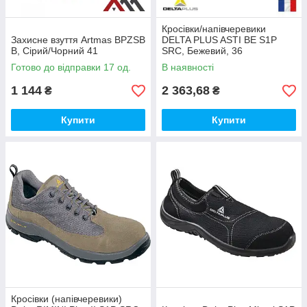
Кросівки/напівчеревики
Захисне взуття Artmas BPZSB
DELTA PLUS ASTI BE S1P
B, Сірий/Чорний 41
SRC, Бежевий, 36
Готово до відправки 17 од.
В наявності
1 144
2 363,68
₴
₴
Купити
Купити
Кросівки (напівчеревики)