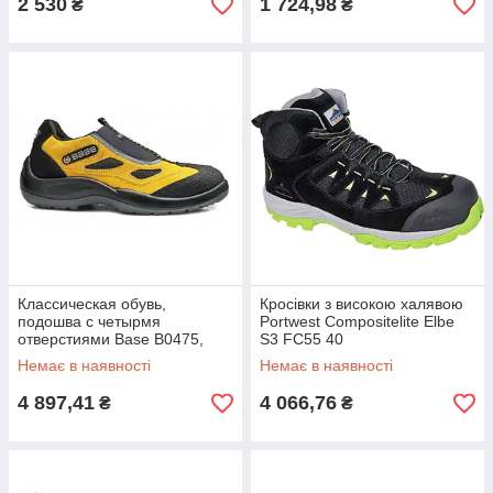
2 530
1 724,98
₴
₴
Классическая обувь,
Кросівки з високою халявою
подошва с четырмя
Portwest Compositelite Elbe
отверстиями Base B0475,
S3 FC55 40
Черный/желтый, 36
Немає в наявності
Немає в наявності
4 897,41
4 066,76
₴
₴