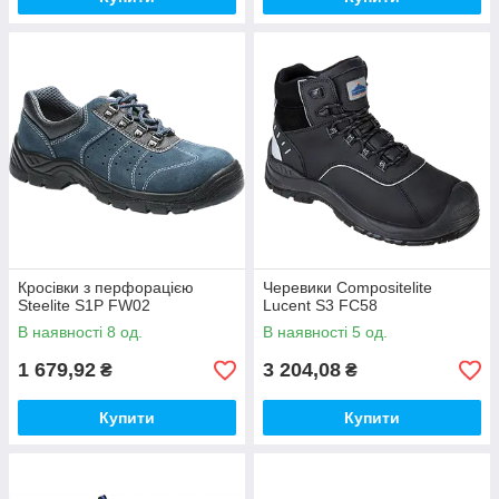
Кросівки з перфорацією
Черевики Compositelite
Steelite S1P FW02
Lucent S3 FC58
В наявності 8 од.
В наявності 5 од.
1 679,92
3 204,08
₴
₴
Купити
Купити