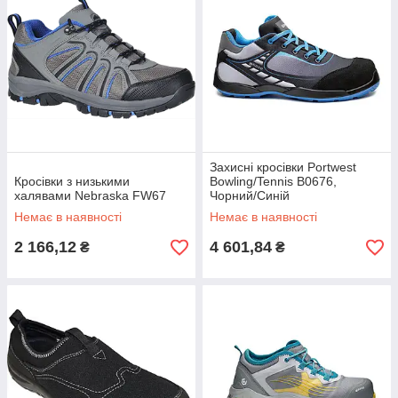
Захисні кросівки Portwest
Кросівки з низькими
Bowling/Tennis B0676,
халявами Nebraska FW67
Чорний/Синій
Немає в наявності
Немає в наявності
2 166,12
4 601,84
₴
₴