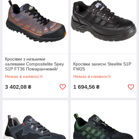
Кросівки з низькими
халявами Compositelite Spey
Кросівки захисні Steelite S1P
S1P FT36 Помаранчевий/
FW25
Чорний, 37
Немає в наявності
Немає в наявності
3 402,08
1 694,56
₴
₴