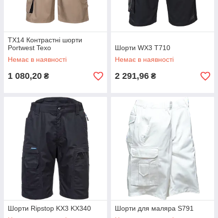
TX14 Контрастні шорти
Portwest Texo
Шорти WX3 T710
Немає в наявності
Немає в наявності
1 080,20
2 291,96
₴
₴
Шорти Ripstop KX3 KX340
Шорти для маляра S791