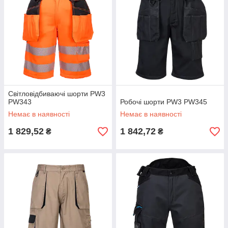
Світловідбиваючі шорти PW3
PW343
Робочі шорти PW3 PW345
Немає в наявності
Немає в наявності
1 829,52
1 842,72
₴
₴