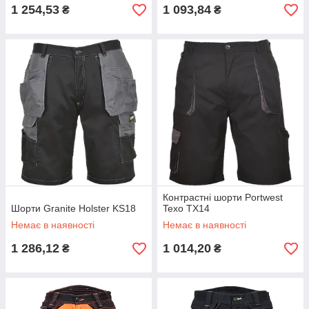
1 254,53
1 093,84
₴
₴
Контрастні шорти Portwest
Шорти Granite Holster KS18
Texo TX14
Немає в наявності
Немає в наявності
1 286,12
1 014,20
₴
₴