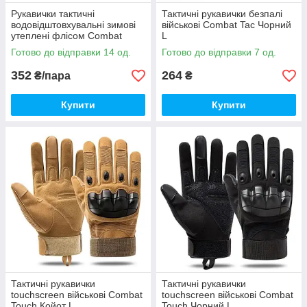
Рукавички тактичні
Тактичні рукавички безпалі
водовідштовхувальні зимові
військові Combat Tac Чорний
утеплені флісом Combat
L
Camo Чорний L
Готово до відправки 14 од.
Готово до відправки 7 од.
352
264
₴/пара
₴
Купити
Купити
Тактичні рукавички
Тактичні рукавички
touchscreen військові Combat
touchscreen військові Combat
Touch Койот L
Touch Чорний L