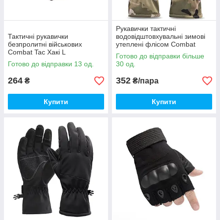
Рукавички тактичні
Тактичні рукавички
водовідштовхувальні зимові
безпролитні військових
утеплені флісом Combat
Combat Tac Хакі L
Camo Камуфляж L
Готово до відправки більше
Готово до відправки 13 од.
30 од.
264
352
₴
₴/пара
Купити
Купити