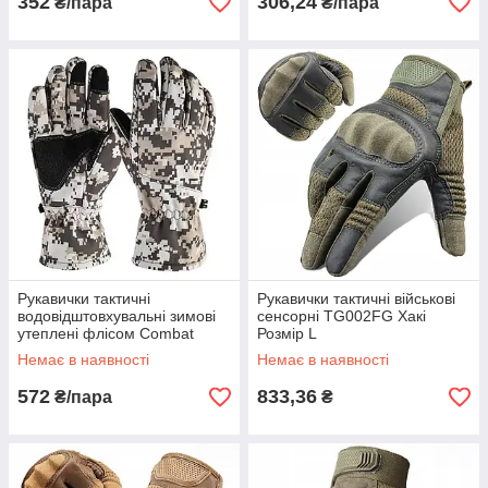
352
306,24
₴/пара
₴/пара
Рукавички тактичні
Рукавички тактичні військові
водовідштовхувальні зимові
сенсорні TG002FG Хакі
утеплені флісом Combat
Розмір L
Camo Піксель L
Немає в наявності
Немає в наявності
572
833,36
₴/пара
₴