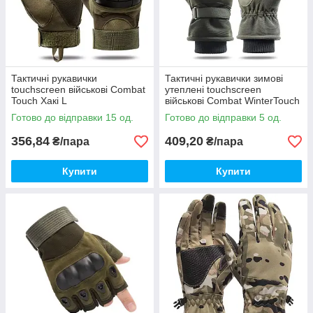
Тактичні рукавички
Тактичні рукавички зимові
touchscreen військові Combat
утеплені touchscreen
Touch Хакі L
військові Combat WinterTouch
Хакі
Готово до відправки 15 од.
Готово до відправки 5 од.
356,84
409,20
₴/пара
₴/пара
Купити
Купити