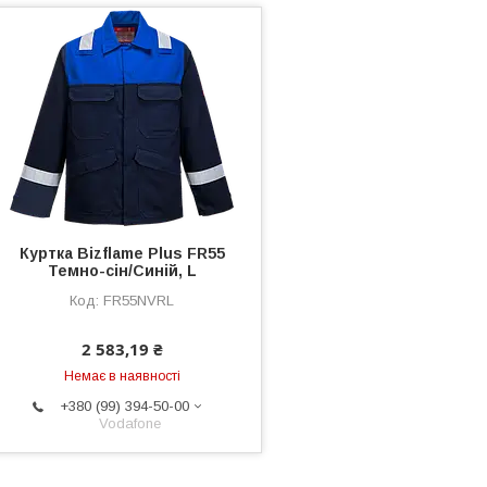
Куртка Bizflame Plus FR55
Темно-сін/Синій, L
FR55NVRL
2 583,19 ₴
Немає в наявності
+380 (99) 394-50-00
Vodafone