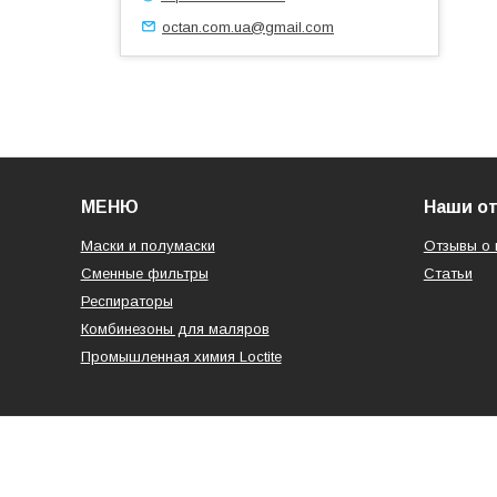
octan.com.ua@gmail.com
МЕНЮ
Наши о
Маски и полумаски
Отзывы о 
Сменные фильтры
Статьи
Респираторы
Комбинезоны для маляров
Промышленная химия Loctite