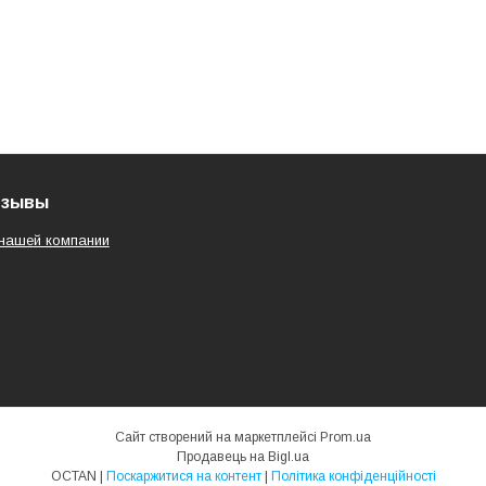
тзывы
нашей компании
Сайт створений на маркетплейсі
Prom.ua
Продавець на Bigl.ua
OCTAN |
Поскаржитися на контент
|
Політика конфіденційності