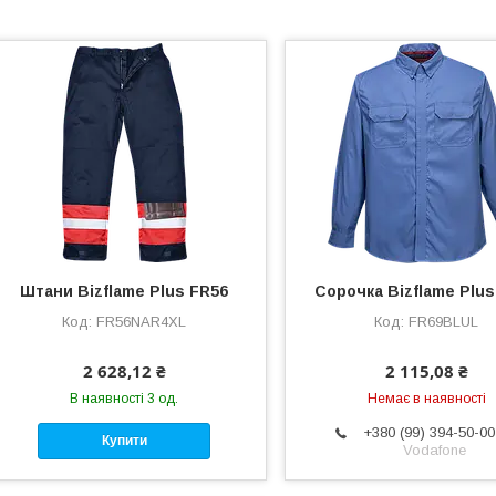
Штани Bizflame Plus FR56
Сорочка Bizflame Plus
FR56NAR4XL
FR69BLUL
2 628,12 ₴
2 115,08 ₴
В наявності 3 од.
Немає в наявності
+380 (99) 394-50-00
Купити
Vodafone