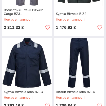
Вогнестійкі штани Bizweld
Cargo BZ31
Куртка Bizweld BIZ2
Немає в наявності
Немає в наявності
2 311,32
1 476,92
₴
₴
Куртка Bizweld Iona BZ13
Штани Bizweld Iona BZ14
Немає в наявності
Немає в наявності
2 393,16
1 709,84
₴
₴