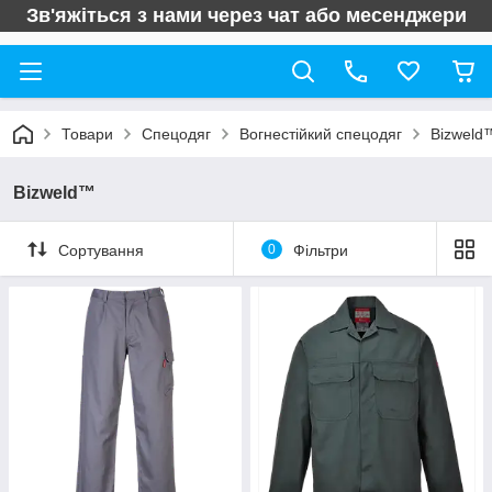
Зв'яжіться з нами через чат або месенджери
Товари
Спецодяг
Вогнестійкий спецодяг
Bizweld
Bizweld™
Сортування
0
Фільтри