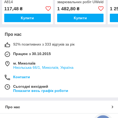
A814
зварювальних робіт UWeld
кевларова нитка, захист
117,48
1 482,80
1 2
₴
₴
від бризок металу
UW12TAR
Купити
Купити
Про нас
92% позитивних з 333 відгуків за рік
Працює з 30.10.2015
м. Миколаїв
Нікольська 66/1, Миколаїв, Україна
Контакти
Сьогодні вихідний
Показати весь графік роботи
Про нас