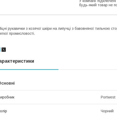
У компанії підключені
будь-який товар не п
іцні рукавички з козячої шкіри на липучці з бавовняної тильною с
егкої промисловості.
арактеристики
Основні
иробник
Portwest
олір
Чорний