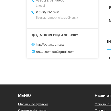
+380 (93) 394-50-00
Lifecell
0 (800) 33-10-50
Безкоштовно з усіх мобільних
М
І
http://octan.com.ua
octan.com.ua@gmail.com
Ц
МЕНЮ
Наши о
Маски и полумаски
Отзывы о 
Сменные фильтры
Статьи