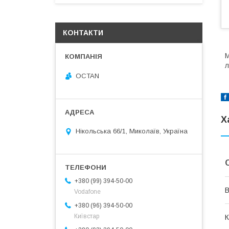
КОНТАКТИ
М
л
OCTAN
Х
Нікольська 66/1, Миколаїв, Україна
+380 (99) 394-50-00
В
Vodafone
+380 (96) 394-50-00
Київстар
К