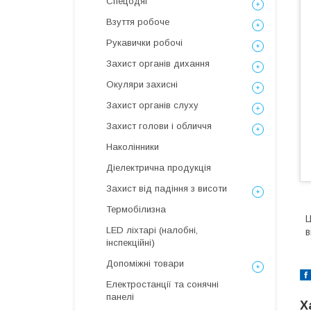
Спецодяг
Взуття робоче
Рукавички робочі
Захист органів дихання
Окуляри захисні
Захист органів слуху
Захист голови і обличчя
Наколінники
Діелектрична продукція
Захист від падіння з висоти
Термобілизна
Ц
LED ліхтарі (налобні,
в
інспекційні)
Допоміжні товари
Електростанції та сонячні
панелі
Х