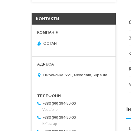
КОНТАКТИ
В
OCTAN
К
Нікольська 66/1, Миколаїв, Україна
М
+380 (99) 394-50-00
І
Vodafone
+380 (96) 394-50-00
Київстар
Ц