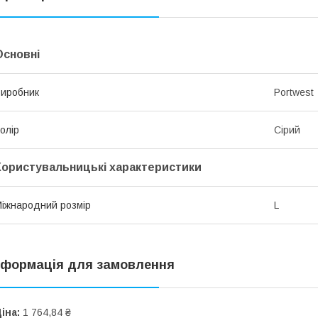
Основні
иробник
Portwest
олір
Сірий
Користувальницькі характеристики
іжнародний розмір
L
нформація для замовлення
іна:
1 764,84 ₴