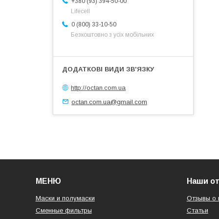
+380 (93) 394-50-00
Lifecell
0 (800) 33-10-50
Безкоштовно з усіх мобільних
http://octan.com.ua
octan.com.ua@gmail.com
МЕНЮ
Наши о
Маски и полумаски
Отзывы о 
Сменные фильтры
Статьи