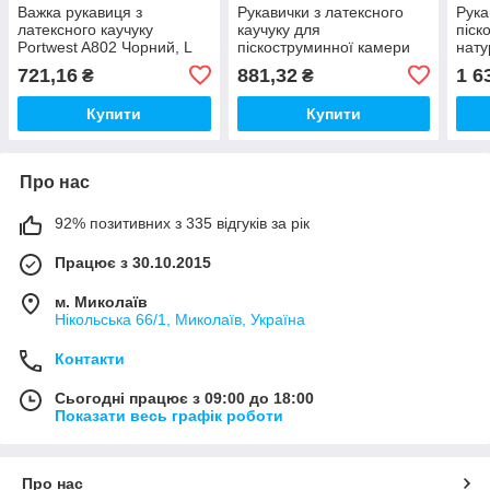
Важка рукавиця з
Рукавички з латексного
Рука
латексного каучуку
каучуку для
піск
Portwest A802 Чорний, L
піскоструминної камери
нату
60 см Portwest A803
см x
721,16
881,32
1 6
₴
₴
Чорний, L
Купити
Купити
Про нас
92% позитивних з 335 відгуків за рік
Працює з 30.10.2015
м. Миколаїв
Нікольська 66/1, Миколаїв, Україна
Контакти
Сьогодні працює з 09:00 до 18:00
Показати весь графік роботи
Про нас