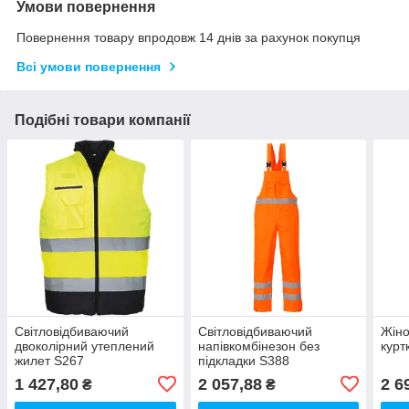
Умови повернення
Повернення товару впродовж 14 днів за рахунок покупця
Всі умови повернення
Подібні товари компанії
Світловідбиваючий
Світловідбиваючий
Жіно
двоколірний утеплений
напівкомбінезон без
курт
жилет S267
підкладки S388
1 427,80
2 057,88
2 6
₴
₴