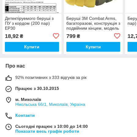
Детектіруемого беруші з
Беруші 3M Combat Arms,
Беру
ПУ з кордом (200 пар)
багаторазові, конструкція з
пар)
EP30
подвійним кінцем, модель
№ 370-1011
18,92
799
12,
₴
₴
Купити
Купити
Про нас
92% позитивних з 333 відгуків за рік
Працює з 30.10.2015
м. Миколаїв
Нікольська 66/1, Миколаїв, Україна
Контакти
Сьогодні працює з 10:00 до 14:00
Показати весь графік роботи