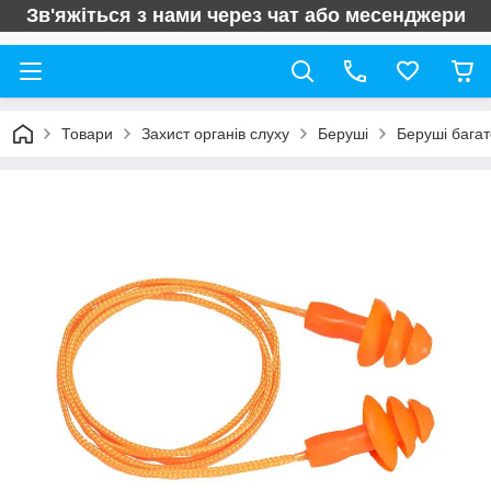
Зв'яжіться з нами через чат або месенджери
Товари
Захист органів слуху
Беруші
Беруші багат