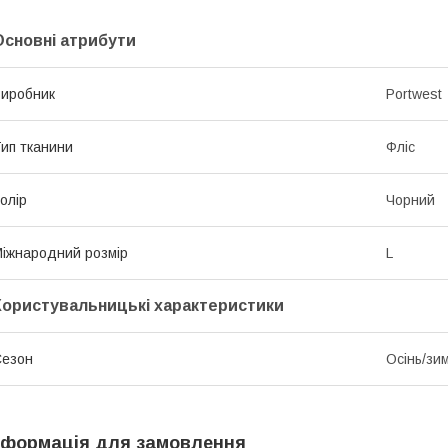
Основні атрибути
иробник
Portwest
ип тканини
Фліс
олір
Чорний
іжнародний розмір
L
Користувальницькі характеристики
Сезон
Осінь/зи
нформація для замовлення