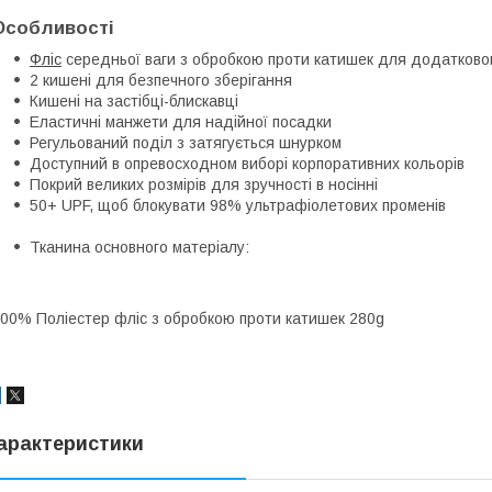
Особливості
Фліс
середньої ваги з обробкою проти катишек для додатково
2 кишені для безпечного зберігання
Кишені на застібці-блискавці
Еластичні манжети для надійної посадки
Регульований поділ з затягується шнурком
Доступний в опревосходном виборі корпоративних кольорів
Покрий великих розмірів для зручності в носінні
50+ UPF, щоб блокувати 98% ультрафіолетових променів
Тканина основного матеріалу:
00% Поліестер фліс з обробкою проти катишек 280g
арактеристики