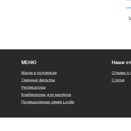
Ц
МЕНЮ
Наши о
Маски и полумаски
Отзывы о 
Сменные фильтры
Статьи
Респираторы
Комбинезоны для маляров
Промышленная химия Loctite