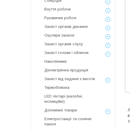
Спецодяг
Взуття робоче
Рукавички робочі
Захист органів дихання
Окуляри захисні
Захист органів слуху
Захист голови і обличчя
Наколінники
Діелектрична продукція
Захист від падіння з висоти
Термобілизна
LED ліхтарі (налобні,
інспекційні)
Л
Допоміжні товари
в
Електростанції та сонячні
з
панелі