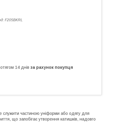
од:
F205BKRL
ротягом 14 днів
за рахунок покупця
оже служити частиною уніформи або одягу для
иття, що запобігає утворення катишків, надовго