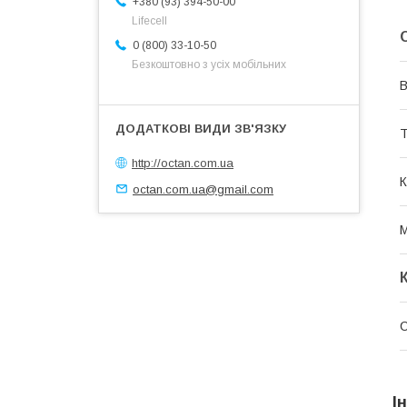
+380 (93) 394-50-00
Lifecell
0 (800) 33-10-50
Безкоштовно з усіх мобільних
В
Т
http://octan.com.ua
К
octan.com.ua@gmail.com
М
І