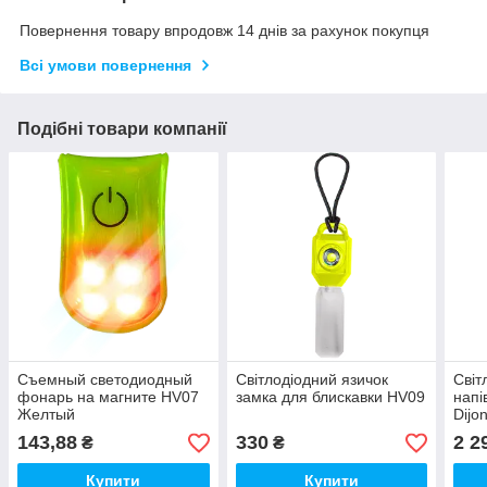
Повернення товару впродовж 14 днів за рахунок покупця
Всі умови повернення
Подібні товари компанії
Съемный светодиодный
Світлодіодний язичок
Світ
фонарь на магните HV07
замка для блискавки HV09
напі
Желтый
Dijo
темн
143,88
330
2 2
₴
₴
Купити
Купити