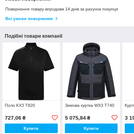
Повернення товару впродовж 14 днів за рахунок покупця
Всі умови повернення
Подібні товари компанії
Поло KX3 T820
Зимова куртка WX3 T740
Курт
727,06
5 075,84
3 1
₴
₴
Купити
Купити