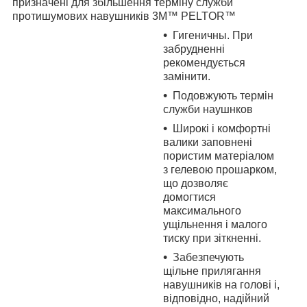
призначені для збільшення терміну служби
протишумових навушників 3M™ PELTOR™
Гигеничны. При
забрудненні
рекомендується
замінити.
Подовжують термін
служби наушнков
Широкі і комфортні
валики заповнені
пористим матеріалом
з гелевою прошарком,
що дозволяє
домогтися
максимального
ущільнення і малого
тиску при зіткненні.
Забезпечують
щільне прилягання
навушників на голові і,
відповідно, надійний