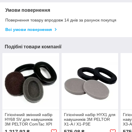
Умови повернення
Повернення товару впродовж 14 днів за рахунок покупця
Всі умови повернення
Подібні товари компанії
Гігієнічний змінний набір
Гігієнічний набір HYX1 для
Гігі
HY68 SV для навушників
навушників 3M PELTOR
нав
3M PELTOR ComTac XPI
X1-A / X1-P3E
X3-A
1 217,92
575,08
575
₴
₴