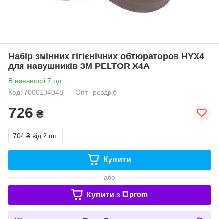
Набір змінних гігієнічних обтюраторов HYX4
для навушників 3М PELTOR X4A
В наявності 7 од.
Код: 7000104048
Опт і роздріб
726
₴
704 ₴
від 2 шт.
Купити
або
Купити з