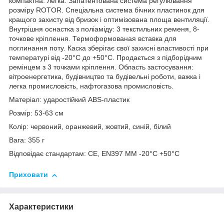
компактна. легка. Запатентована система регулювання
розміру ROTOR. Спеціальна система бічних пластинок для
кращого захисту від бризок і оптимізована площа вентиляції.
Внутрішня оснастка з поліаміду: 3 текстильних ременя, 8-
точкове кріплення. Термоформованая вставка для
поглинання поту. Каска зберігає свої захисні властивості при
температурі від -20°С до +50°С. Продається з підборідним
ремінцем з 3 точками кріплення. Область застосування:
вітроенергетика, будівництво та будівельні роботи, важка і
легка промисловість, нафтогазова промисловість.
Матеріал: ударостійкий ABS-пластик
Розмір: 53-63 см
Колір: червоний, оранжевий, жовтий, синій, білий
Вага: 355 г
Відповідає стандартам: CE, EN397 MM -20°С +50°С
Приховати
Характеристики