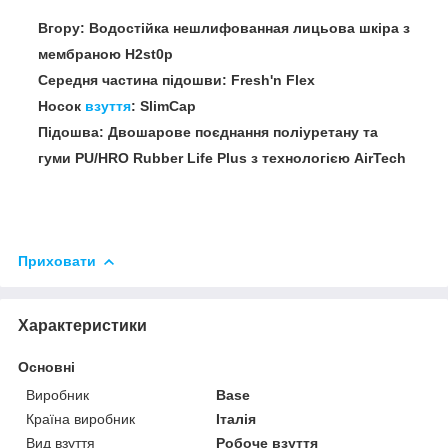
Вгору: Водостійка нешлифованная лицьова шкіра з
мембраною H2st0p
Середня частина підошви: Fresh'n Flex
Носок
взуття
: SlimCap
Підошва: Двошарове поєднання поліуретану та
гуми PU/HRO Rubber Life Plus з технологією AirTech
Приховати
Характеристики
Основні
Виробник
Base
Країна виробник
Італія
Вид взуття
Робоче взуття