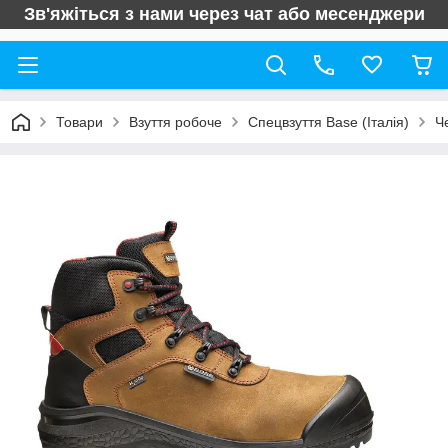
Зв'яжіться з нами через чат або месенджери
Товари
Взуття робоче
Спецвзуття Base (Італія)
Ч