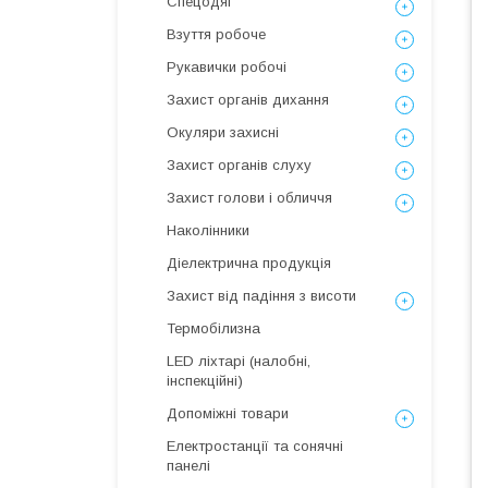
Спецодяг
Взуття робоче
Рукавички робочі
Захист органів дихання
Окуляри захисні
Захист органів слуху
Захист голови і обличчя
Наколінники
Діелектрична продукція
Захист від падіння з висоти
Термобілизна
LED ліхтарі (налобні,
інспекційні)
Допоміжні товари
Електростанції та сонячні
панелі