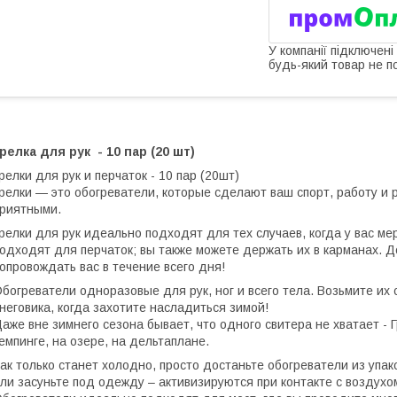
У компанії підключені
будь-який товар не п
релка для рук - 10 пар (20 шт)
релки для рук и перчаток - 10 пар (20шт)
релки — это обогреватели, которые сделают ваш спорт, работу и 
риятными.
релки для рук идеально подходят для тех случаев, когда у вас ме
одходят для перчаток; вы также можете держать их в карманах. Д
опровождать вас в течение всего дня!
богреватели одноразовые для рук, ног и всего тела. Возьмите их с
неговика, когда захотите насладиться зимой!
аже вне зимнего сезона бывает, что одного свитера не хватает -
емпинге, на озере, на дельтаплане.
ак только станет холодно, просто достаньте обогреватели из упако
ли засуньте под одежду – активизируются при контакте с воздухом