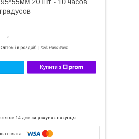
95*55мм 20 шт - 10 часов
 градусов
Оптом і в роздріб
Код:
HandWarm
Купити з
ротягом 14 днів
за рахунок покупця