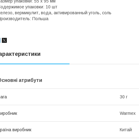
азмер упаковки: 55 х 95 мм
одержимое упаковки: 10 шт
елезо, вермикулит, вода, активированный уголь, соль
роизводитель: Польша
арактеристики
Основні атрибути
ага
30 г
иробник
Warmex
раїна виробник
Китай