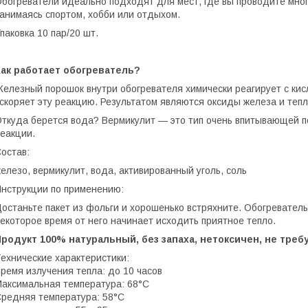
богреватели идеально подходят для мест, где вы проводите мног
анимаясь спортом, хобби или отдыхом.
паковка 10 пар/20 шт.
Как работает обогреватель?
елезный порошок внутри обогревателя химически реагирует с кис
скоряет эту реакцию. Результатом являются оксиды железа и тепло
ткуда берется вода? Вермикулит — это тип очень впитывающей 
еакции.
остав:
елезо, вермикулит, вода, активированный уголь, соль
нструкции по применению:
останьте пакет из фольги и хорошенько встряхните. Обогреватель
екоторое время от него начинает исходить приятное тепло.
родукт 100% натуральный, без запаха, нетоксичен, не требу
ехнические характеристики:
ремя излучения тепла: до 10 часов
аксимальная температура: 68°C
редняя температура: 58°C