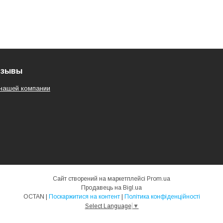
тзывы
нашей компании
Сайт створений на маркетплейсі
Prom.ua
Продавець на Bigl.ua
OCTAN |
Поскаржитися на контент
|
Політика конфіденційності
Select Language
▼