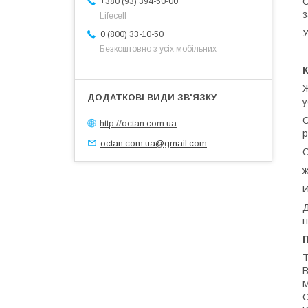
О
+380 (93) 394-50-00
з
Lifecell
У
0 (800) 33-10-50
Безкоштовно з усіх мобільних
Ж
у
О
http://octan.com.ua
р
octan.com.ua@gmail.com
С
ж
И
Д
н
П
Т
В
М
С