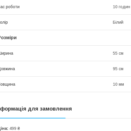
ас роботи
10 годин
олір
Білий
Розміри
Ширина
55 см
Довжина
95 см
Товщина
10 мм
нформація для замовлення
іна:
499 ₴