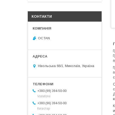
КОНТАКТИ
OCTAN
Г
Г
Г
п
Нікольська 66/1, Миколаїв, Україна
Г
п
с
О
с
+380 (99) 394-50-00
Д
Vodafone
к
+380 (96) 394-50-00
К
Київстар
и