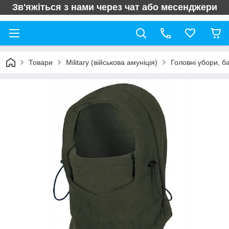
Зв'яжіться з нами через чат або месенджери
Товари
Military (військова амуніція)
Головні убори, б