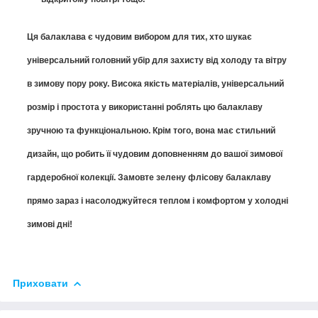
Ця балаклава є чудовим вибором для тих, хто шукає
універсальний головний убір для захисту від холоду та вітру
в зимову пору року. Висока якість матеріалів, універсальний
розмір і простота у використанні роблять цю балаклаву
зручною та функціональною. Крім того, вона має стильний
дизайн, що робить її чудовим доповненням до вашої зимової
гардеробної колекції. Замовте зелену флісову балаклаву
прямо зараз і насолоджуйтеся теплом і комфортом у холодні
зимові дні!
Приховати