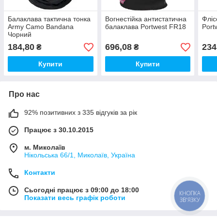
Балаклава тактична тонка
Вогнестійка антистатична
Фліс
Army Camo Bandana
балаклава Portwest FR18
Port
Чорний
184,80
696,08
234
₴
₴
Купити
Купити
Про нас
92% позитивних з 335 відгуків за рік
Працює з 30.10.2015
м. Миколаїв
Нікольська 66/1, Миколаїв, Україна
Контакти
Сьогодні працює з 09:00 до 18:00
КНОПКА
Показати весь графік роботи
ЗВ'ЯЗКУ