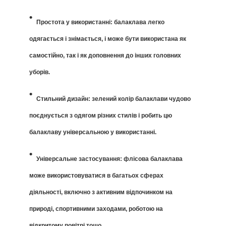
Простота у використанні: балаклава легко
одягається і знімається, і може бути використана як
самостійно, так і як доповнення до інших головних
уборів.
Стильний дизайн: зелений колір балаклави чудово
поєднується з одягом різних стилів і робить цю
балаклаву універсальною у використанні.
Універсальне застосування: флісова балаклава
може використовуватися в багатьох сферах
діяльності, включно з активним відпочинком на
природі, спортивними заходами, роботою на
відкритому повітрі тощо.