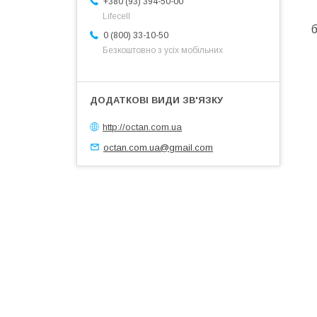
+380 (93) 394-50-00
Lifecell
б
0 (800) 33-10-50
Безкоштовно з усіх мобільних
http://octan.com.ua
octan.com.ua@gmail.com