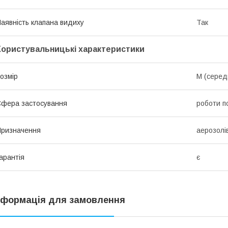
аявність клапана видиху
Так
Користувальницькі характеристики
озмір
М (серед
фера застосування
роботи п
ризначення
аерозолів
арантія
є
нформація для замовлення