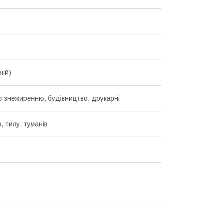
ній)
о знежиренню, будівництво, друкарні
, пилу, туманів