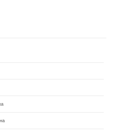
ка
на