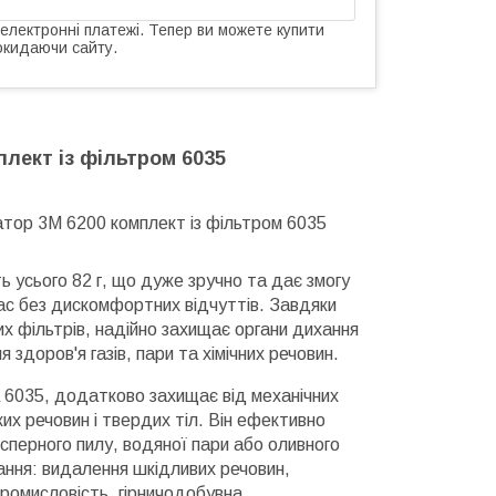
 електронні платежі. Тепер ви можете купити
окидаючи сайту.
лект із фільтром 6035
атор 3М 6200 комплект із фільтром 6035
 усього 82 г, що дуже зручно та дає змогу
ас без дискомфортних відчуттів. Завдяки
х фільтрів, надійно захищає органи дихання
я здоров'я газів, пари та хімічних речовин.
 6035, додатково захищає від механічних
их речовин і твердих тіл. Він ефективно
сперного пилу, водяної пари або оливного
ння: видалення шкідливих речовин,
ромисловість, гірничодобувна