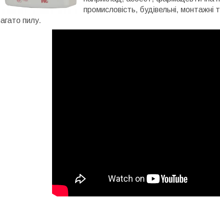
промисловість, будівельні, монтажні 
агато пилу.