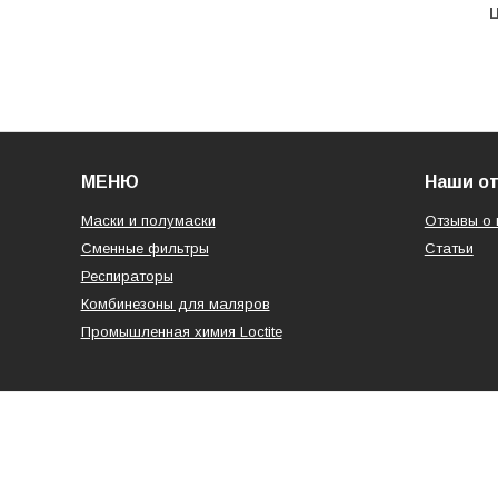
Ц
МЕНЮ
Наши о
Маски и полумаски
Отзывы о 
Сменные фильтры
Статьи
Респираторы
Комбинезоны для маляров
Промышленная химия Loctite