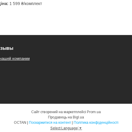
іна:
1 599 ₴/комплект
тзывы
нашей компании
Сайт створений на маркетплейсі
Prom.ua
Продавець на Bigl.ua
OCTAN |
Поскаржитися на контент
|
Політика конфіденційності
Select Language
▼