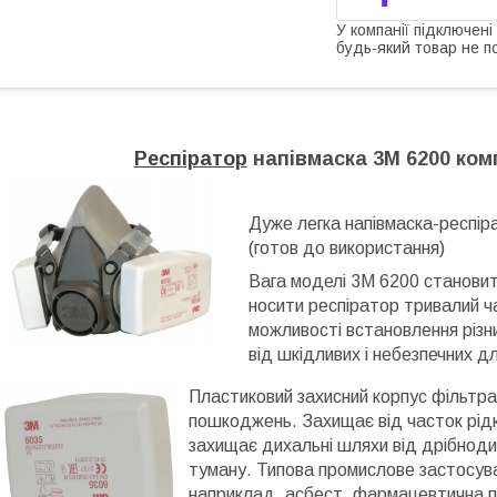
У компанії підключені
будь-який товар не п
Респіратор
напівмаска 3М 6200 комп
Дуже легка напівмаска-респір
(готов до використання)
Вага моделі 3М 6200 становить
носити респіратор тривалий ч
можливості встановлення різни
від шкідливих і небезпечних дл
Пластиковий захисний корпус фільтра
пошкоджень. Захищає від часток рідк
захищає дихальні шляхи від дрібноди
туману. Типова промислове застосува
наприклад, асбест, фармацевтична п