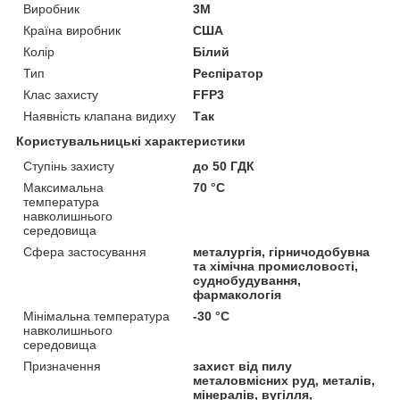
Виробник
3М
Країна виробник
США
Колір
Білий
Тип
Респіратор
Клас захисту
FFP3
Наявність клапана видиху
Так
Користувальницькі характеристики
Ступінь захисту
до 50 ГДК
Максимальна
70 °C
температура
навколишнього
середовища
Сфера застосування
металургія, гірничодобувна
та хімічна промисловості,
суднобудування,
фармакологія
Мінімальна температура
-30 °C
навколишнього
середовища
Призначення
захист від пилу
металовмісних руд, металів,
мінералів, вугілля,