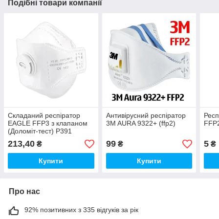
Подібні товари компанії
Складаний респіратор
Антивірусний респіратор
Респ
EAGLE FFP3 з клапаном
3M AURA 9322+ (ffp2)
FFP2
(Доломіт-тест) P391
213,40
99
5
₴
₴
₴
Купити
Купити
Про нас
92% позитивних з 335 відгуків за рік