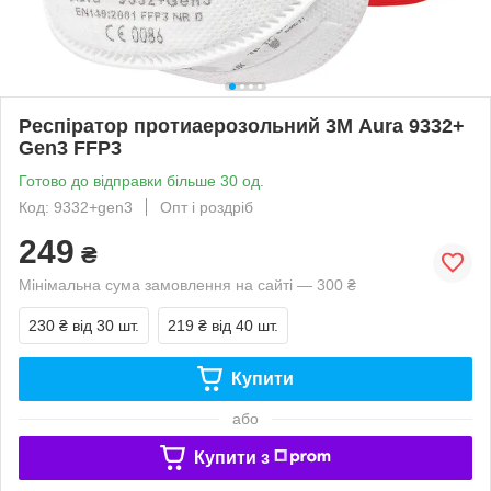
Респіратор протиаерозольний 3М Aura 9332+
Gen3 FFP3
Готово до відправки більше 30 од.
Код: 9332+gen3
Опт і роздріб
249
₴
Мінімальна сума замовлення на сайті — 300 ₴
230 ₴
від 30 шт.
219 ₴
від 40 шт.
Купити
або
Купити з