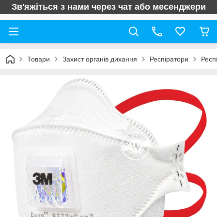
Зв'яжіться з нами через чат або месенджери
Товари
Захист органів дихання
Респіратори
Респ