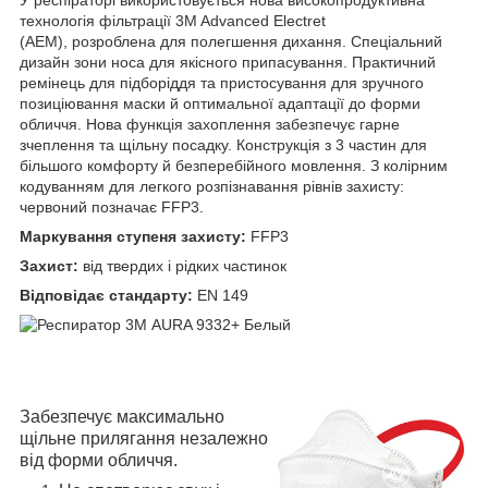
У респіраторі використовується нова високопродуктивна
технологія фільтрації 3M Advanced Electret
(AEM), розроблена для полегшення дихання. Спеціальний
дизайн зони носа для якісного припасування. Практичний
ремінець для підборіддя та пристосування для зручного
позиціювання маски й оптимальної адаптації до форми
обличчя. Нова функція захоплення забезпечує гарне
зчеплення та щільну посадку. Конструкція з 3 частин для
більшого комфорту й безперебійного мовлення. З колірним
кодуванням для легкого розпізнавання рівнів захисту:
червоний позначає FFP3.
Маркування ступеня захисту:
FFP3
Захист:
від твердих і рідких частинок
Відповідає стандарту:
EN 149
Забезпечує максимально
щільне прилягання незалежно
від форми обличчя.