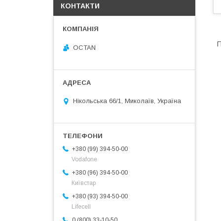
КОНТАКТИ
П
OCTAN
Нікольська 66/1, Миколаїв, Україна
+380 (99) 394-50-00
Vodafone
+380 (96) 394-50-00
Київстар
+380 (93) 394-50-00
Lifecell
0 (800) 33-10-50