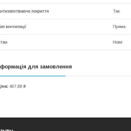
нтизапотіваючє покриття
Так
ип вентиляції
Пряма
Стан
Нове
нформація для замовлення
іна:
407,88 ₴
тзывы