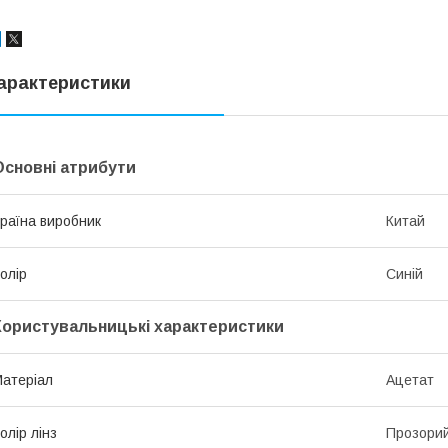
арактеристики
Основні атрибути
раїна виробник
Китай
олір
Синій
Користувальницькі характеристики
атеріал
Ацетат
олір лінз
Прозори