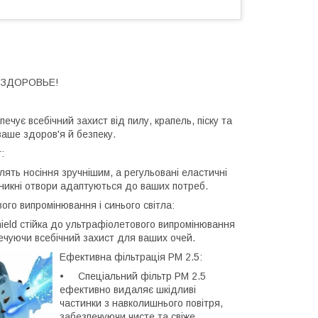
 ЗДОРОВЬЕ!
чує всебічний захист від пилу, крапель, піску та
ваше здоров'я й безпеку.
:
ять носіння зручнішим, а регульовані еластичні
роникні отвори адаптуються до ваших потреб.
ого випромінювання і синього світла:
ield стійка до ультрафіолетового випромінювання
печуючи всебічний захист для ваших очей.
Ефективна фільтрація PM 2.5:
• Спеціальний фільтр PM 2.5
ефективно видаляє шкідливі
частинки з навколишнього повітря,
забезпечуючи чисте та свіже