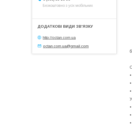
Безкоштовно з усіх мобільних
http://octan.com.ua
octan.com.ua@gmail.com
б
•
•
•
У
•
•
•