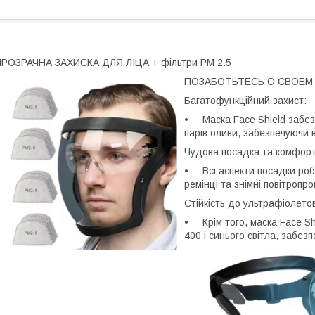
РОЗРАЧНА ЗАХИСКА ДЛЯ ЛІЦА + фільтри PM 2.5
ПОЗАБОТЬТЕСЬ О СВОЕМ
Багатофункційний захист:
• Маска Face Shield забезпе
парів оливи, забезпечуючи 
Чудова посадка та комфорт
• Всі аспекти посадки робл
ремінці та знімні повітроп
Стійкість до ультрафіолетов
• Крім того, маска Face Sh
400 і синього світла, забез