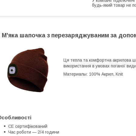
У компанії підключені
будь-який товар не п
М'яка шапочка з перезаряджуваним за допо
Ця тепла та комфортна акрилова ша
використання в умовах поганої вид
Материалы: 100% Aкрил, Knit
Особливості
CE сертифікований
Час роботи — 2/4 години