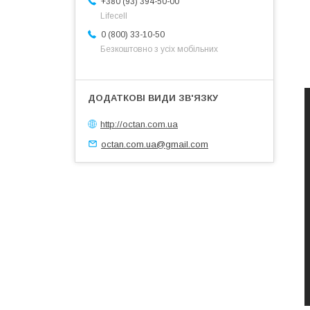
+380 (93) 394-50-00
Lifecell
0 (800) 33-10-50
Безкоштовно з усіх мобільних
http://octan.com.ua
octan.com.ua@gmail.com