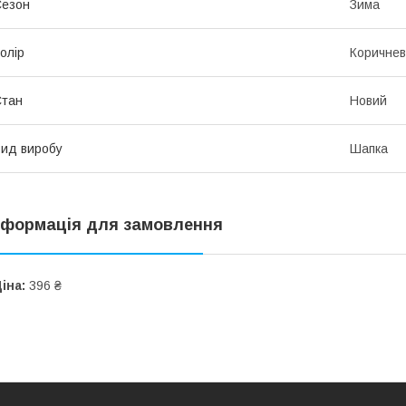
Сезон
Зима
олір
Коричне
Стан
Новий
ид виробу
Шапка
нформація для замовлення
іна:
396 ₴