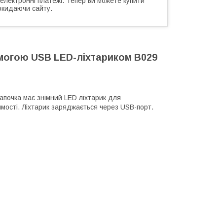
 електронні платежі. Тепер ви можете купити
окидаючи сайту.
могою USB LED-ліхтариком B029
почка має знімний LED ліхтарик для
имості. Ліхтарик заряджається через USB-порт.