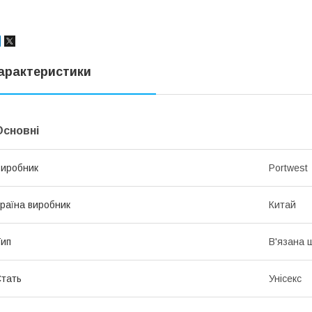
арактеристики
Основні
иробник
Portwest
раїна виробник
Китай
ип
В'язана 
тать
Унісекс