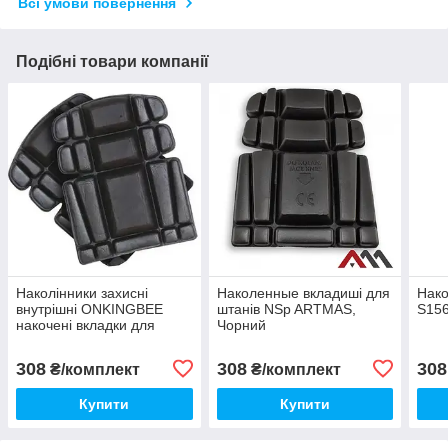
Всі умови повернення
Подібні товари компанії
Наколінники захисні
Наколенные вкладиші для
Нако
внутрішні ONKINGBEE
штанів NSp ARTMAS,
S15
накочені вкладки для
Чорний
штанів NAKT
308
308
308
₴/комплект
₴/комплект
Купити
Купити