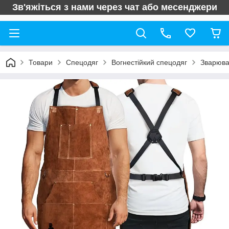
Зв'яжіться з нами через чат або месенджери
Товари
Спецодяг
Вогнестійкий спецодяг
Зварюв