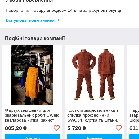
Повернення товару впродовж 14 днів за рахунок покупця
Всі умови повернення
Подібні товари компанії
Фартух замшевий для
Костюм зварювальника зі
Нару
зварювальних робіт UWeld
спилка професійний
зва
кевларова нитка, захист
SWC34, куртка та штани,
шкір
від високих температур
вогнестійкий термостійкий
захи
805,20
5 720
611
₴
₴
UW10TAR
захисний, розмір S
звар
Купити
Купити