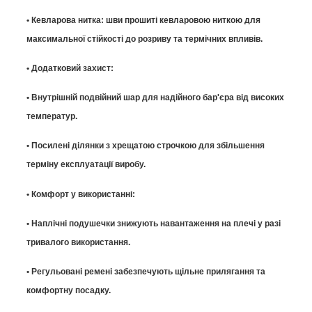
• Кевларова нитка: шви прошиті кевларовою ниткою для
максимальної стійкості до розриву та термічних впливів.
• Додатковий захист:
• Внутрішній подвійний шар для надійного бар'єра від високих
температур.
• Посилені ділянки з хрещатою строчкою для збільшення
терміну експлуатації виробу.
• Комфорт у використанні:
• Наплічні подушечки знижують навантаження на плечі у разі
тривалого використання.
• Регульовані ремені забезпечують щільне прилягання та
комфортну посадку.