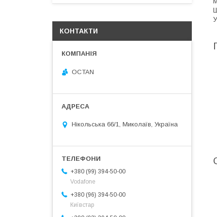
М
Ш
У
КОНТАКТИ
OCTAN
Нікольська 66/1, Миколаїв, Україна
+380 (99) 394-50-00
Vodafone
+380 (96) 394-50-00
Київстар