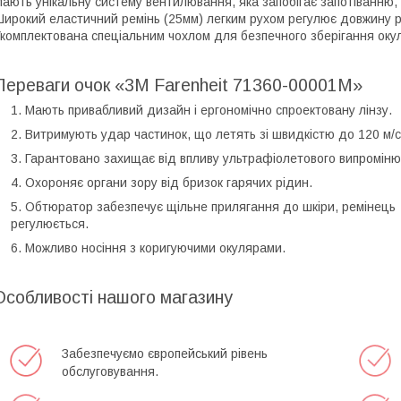
ають унікальну систему вентилювання, яка запобігає запотіванню, 
ирокий еластичний ремінь (25мм) легким рухом регулює довжину р
комплектована спеціальним чохлом для безпечного зберігання окул
Переваги очок «3М Farenheit 71360-00001M»
Мають привабливий дизайн і ергономічно спроектовану лінзу.
Витримують удар частинок, що летять зі швидкістю до 120 м/с
Гарантовано захищає від впливу ультрафіолетового випроміню
Охороняє органи зору від бризок гарячих рідин.
Обтюратор забезпечує щільне прилягання до шкіри, ремінець
регулюється.
Можливо носіння з коригуючими окулярами.
Особливості нашого магазину
Забезпечуємо європейський рівень
обслуговування.