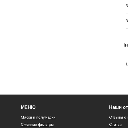
З
З
І
Ц
МЕНЮ
Наши о
Маски и полумаски
Отзывы о 
Сменные фильтры
Статьи