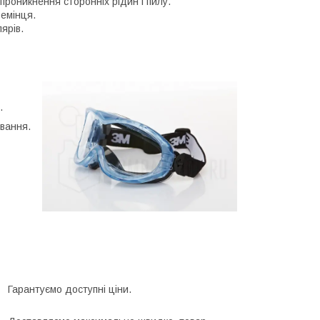
проникнення сторонніх рідин і пилу.
емінця.
ярів.
.
вання.
Гарантуємо доступні ціни.