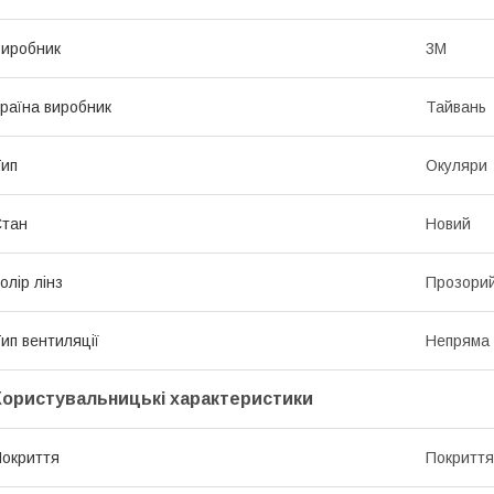
иробник
3М
раїна виробник
Тайвань
ип
Окуляри
Стан
Новий
олір лінз
Прозори
ип вентиляції
Непряма
Користувальницькі характеристики
окриття
Покриття