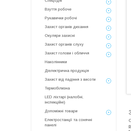
Спецодяг
Взуття робоче
Рукавички робочі
Захист органів дихання
Окуляри захисні
Захист органів слуху
Захист голови і обличчя
Наколінники
Діелектрична продукція
Захист від падіння з висоти
Термобілизна
LED ліхтарі (налобні,
інспекційні)
Допоміжні товари
Електростанції та сонячні
С
панелі
р