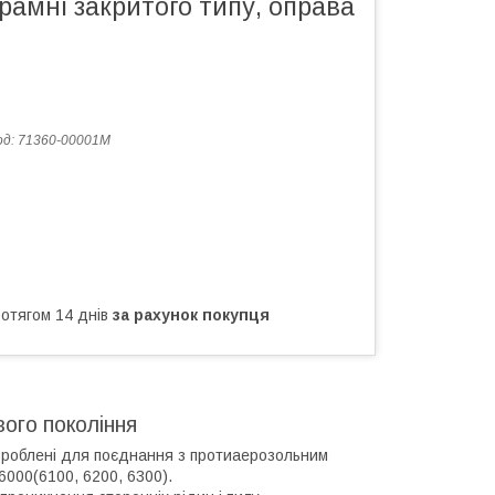
амні закритого типу, оправа
од:
71360-00001M
ротягом 14 днів
за рахунок покупця
ого покоління
озроблені для поєднання з протиаерозольним
 6000(6100, 6200, 6300).