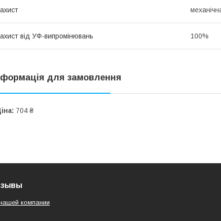
ахист
механічн
ахист від УФ-випромінювань
100%
нформація для замовлення
іна:
704 ₴
тзывы
нашей компании