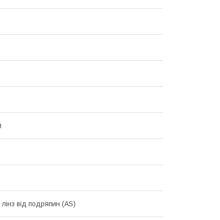
й
 лінз від подряпин (AS)