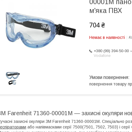
00001M панор
м'яка ПВХ
704 ₴
Немає в наявності
К
+380 (99) 394-50-00
Vodafone
повернення товару п
3М Farenheit 71360-00001M — захисні окуляри нов
учасні захисні окуляри 3М Farenheit 71360-00001M. Спеціально р
еспіраторами
або напівмасками серії 7500(7501, 7502, 7503) і серії