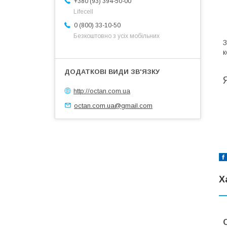
+380 (93) 394-50-00
Lifecell
0 (800) 33-10-50
Безкоштовно з усіх мобільних
З
к
http://octan.com.ua
octan.com.ua@gmail.com
Х