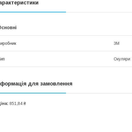
арактеристики
Основні
иробник
3М
ип
Окуляри
нформація для замовлення
іна:
851,84 ₴