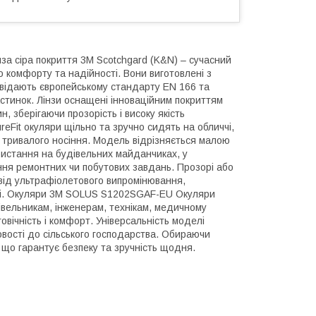
а сіра покриття 3М Scotchgard (K&N) – сучасний
 комфорту та надійності. Вони виготовлені з
дповідають європейському стандарту EN 166 та
астинок. Лінзи оснащені інноваційним покриттям
 зберігаючи прозорість і високу якість
reFit окуляри щільно та зручно сидять на обличчі,
 тривалого носіння. Модель відрізняється малою
ристання на будівельних майданчиках, у
ння ремонтних чи побутових завдань. Прозорі або
 від ультрафіолетового випромінювання,
ітрі. Окуляри 3M SOLUS S1202SGAF-EU Окуляри
дівельникам, інженерам, технікам, медичному
вічність і комфорт. Універсальність моделі
овості до сільського господарства. Обираючи
, що гарантує безпеку та зручність щодня.