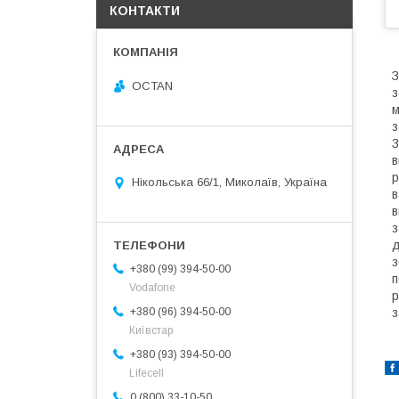
КОНТАКТИ
З
OCTAN
з
м
з
3
в
р
Нікольська 66/1, Миколаїв, Україна
в
в
з
д
з
+380 (99) 394-50-00
п
Vodafone
р
з
+380 (96) 394-50-00
Київстар
+380 (93) 394-50-00
Lifecell
0 (800) 33-10-50