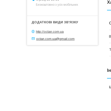
Х
Безкоштовно з усіх мобільних
http://octan.com.ua
В
octan.com.ua@gmail.com
Т
І
Ц