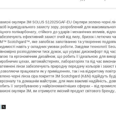
ахисні окуляри 3M SOLUS S1202SGAF-EU Окуляри зелено-чорні лінз
асіб індивідуального захисту зору, розроблений для максимального
іцного полікарбонату, стійкого до ударів і механічних впливів, ві
абезпечують ефективний захист очей від пилу, бризок і летючих ч
M™ Scotchgard™, яке запобігає запотіванню та утворенню подряпин,
идимості навіть у складних умовах роботи. Завдяки технології Secu
івномірно розподіляючи тиск дужок, що усуває дискомфорт під час
агою та ергономічним дизайном, що робить її ідеальною для вико
иробничих цехах, автомайстернях, лабораторіях та під час викона
атемнені лінзи забезпечують природну передачу кольорів і захист
озволяючи працювати як у приміщеннях, так і на відкритому пов
елено-чорні лінза сіра покриття 3М Scotchgard (K&N) підійдуть бу
ерсоналу та домашнім майстрам, для яких важливі надійність, довго
обить її затребуваною у найрізноманітніших сферах – від промисл
ахисні окуляри 3M, ви отримуєте якісний продукт світового бренду