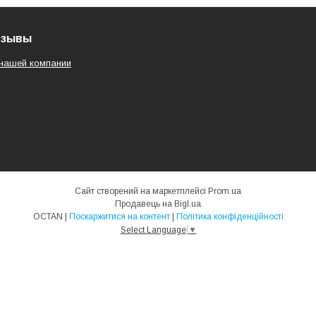
тзывы
нашей компании
Сайт створений на маркетплейсі
Prom.ua
Продавець на Bigl.ua
OCTAN |
Поскаржитися на контент
|
Політика конфіденційності
Select Language
▼