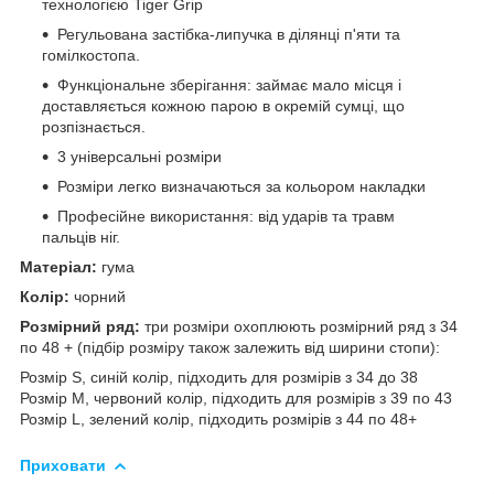
технологією Tiger Grip
Регульована застібка-липучка в ділянці п'яти та
гомілкостопа.
Функціональне зберігання: займає мало місця і
доставляється кожною парою в окремій сумці, що
розпізнається.
3 універсальні розміри
Розміри легко визначаються за кольором накладки
Професійне використання: від ударів та травм
пальців ніг.
Матеріал:
гума
Колір:
чорний
Розмірний ряд:
три розміри охоплюють розмірний ряд з 34
по 48 + (підбір розміру також залежить від ширини стопи):
Розмір S, синій колір, підходить для розмірів з 34 до 38
Розмір М, червоний колір, підходить для розмірів з 39 по 43
Розмір L, зелений колір, підходить розмірів з 44 по 48+
Приховати