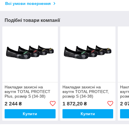
Всі умови повернення
Подібні товари компанії
Накладки захисні на
Накладки захисні на
Накл
взуття TOTAL PROTECT
взуття TOTAL PROTECT,
взут
Plus, розмір S (34-38)
розмір S (34-38)
розм
2 244
1 872,20
2 0
₴
₴
Купити
Купити