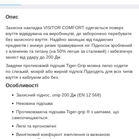
Опис
Захисна накладка VISITOR COMFORT одягається поверх
взуття відвідувача на виробництві, де заборонено перебувати
без захисного взуття. Надійно захищає від падаючих
предметів і знижує ризик травмування ніг. Підносок зроблений
з алюмінію та титану (на 50% легше за сталевий) і забезпечує
захист від удару до 200 Дж.
Завдяки протиковзкій підошві Tiger-Grip можна легко ходити
по слизькій, мокрій або жирній підлозі.Підходять для всіх типів
взуття з каблуком або без.
Особливості
Захисний піднос, опір 200 Дж (EN 12 568)
Нековзна підошва
Протиковзаюча підошва Tiger-grip ® з шипами, що
самоочищаються.
Легкі та ергономічні
Винятковий коефіцієнт зчеплення із визнаною