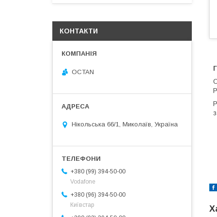
КОНТАКТИ
Г
OCTAN
О
P
Р
з
Нікольська 66/1, Миколаїв, Україна
+380 (99) 394-50-00
Vodafone
+380 (96) 394-50-00
Київстар
Х