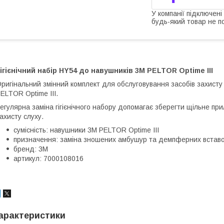
У компанії підключені
будь-який товар не п
ігієнічний набір HY54 до навушників 3M PELTOR Optime III
ригінальний змінний комплект для обслуговування засобів захисту
ELTOR Optime III.
егулярна заміна гігієнічного набору допомагає зберегти щільне при
ахисту слуху.
сумісність: навушники 3M PELTOR Optime III
призначення: заміна зношених амбушур та демпферних встав
бренд: 3M
артикул: 7000108016
арактеристики