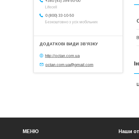
+380 (93) 394-50-00
Lifecell
0 (800) 33-10-50
Безкоштовно з усіх мобільних
В
http://octan.com.ua
І
octan.com.ua@gmail.com
Ц
МЕНЮ
Наши о