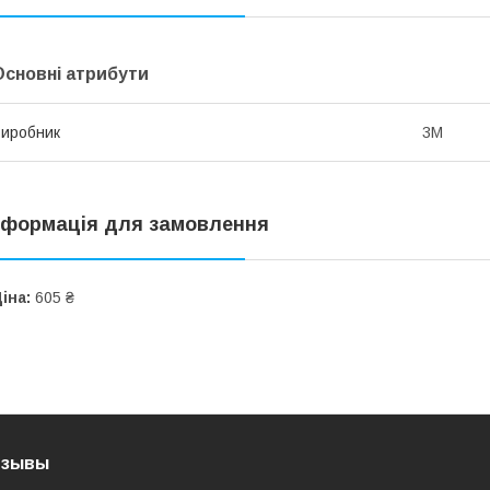
Основні атрибути
иробник
3М
нформація для замовлення
іна:
605 ₴
тзывы