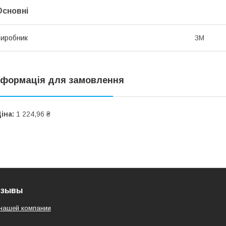
Основні
иробник
3М
нформація для замовлення
іна:
1 224,96 ₴
тзывы
нашей компании