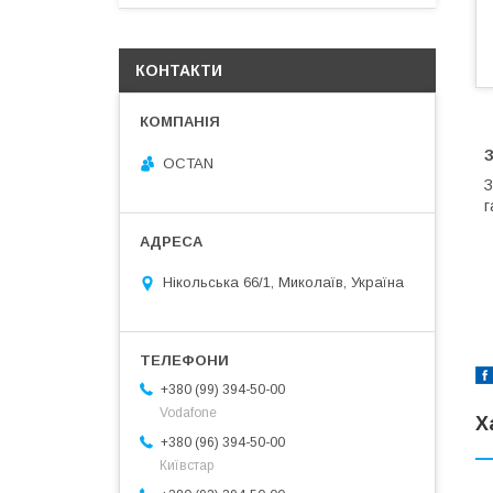
КОНТАКТИ
З
OCTAN
З
г
Нікольська 66/1, Миколаїв, Україна
+380 (99) 394-50-00
Vodafone
Х
+380 (96) 394-50-00
Київстар