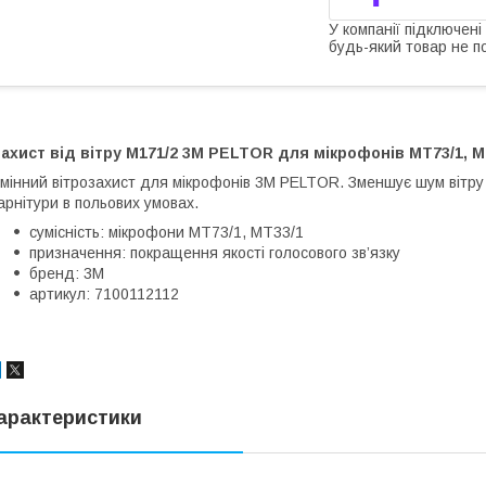
У компанії підключені
будь-який товар не п
ахист від вітру M171/2 3M PELTOR для мікрофонів MT73/1, M
мінний вітрозахист для мікрофонів 3M PELTOR. Зменшує шум вітру
арнітури в польових умовах.
сумісність: мікрофони MT73/1, MT33/1
призначення: покращення якості голосового зв’язку
бренд: 3M
артикул: 7100112112
арактеристики