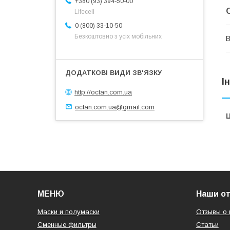
+380 (93) 394-50-00
Lifecell
0 (800) 33-10-50
Безкоштовно з усіх мобільних
В
І
http://octan.com.ua
octan.com.ua@gmail.com
Ц
МЕНЮ
Наши о
Маски и полумаски
Отзывы о 
Сменные фильтры
Статьи