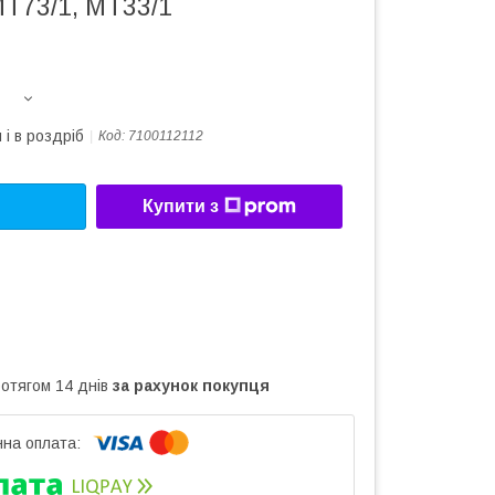
T73/1, MT33/1
 і в роздріб
Код:
7100112112
Купити з
ротягом 14 днів
за рахунок покупця