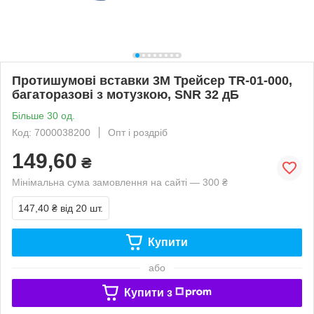
Протишумові вставки 3М Трейсер TR-01-000,
багаторазові з мотузкою, SNR 32 дБ
Більше 30 од.
Код: 7000038200
Опт і роздріб
149,60
₴
Мінімальна сума замовлення на сайті — 300 ₴
147,40 ₴
від 20 шт.
Купити
або
Купити з