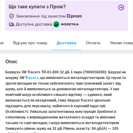
Що таке купити з Пром?
Замовлення під захистом
Доступна доставка
ки
Відгуки про товар
Доставка
Оплата
Умови пове
Опис
Бервуха 3M Tracers TR-01-000 32 дБ 1 пара (7000038200): Беруші на
шнурку 3М T
racers
, що виявляються металодетектором. Ці гнучкі та
зручні вкладки не тільки забезпечують триступеневий захист від
шуму, але й виявляються за допомогою металодетектора. У них
помітний шнур особливого синього відтінку — єдиного, який
визначається як нехарчовий, тому беруші Tracers ідеально
підходять для персоналу, зайнятого в харчовій індустрії.
Особливості: Унікальна запатентована конструкція Зроблені із
сополімеру з впровадженням маталічного осердя та вінілової
тасьми та самі вкладки, і шнур виявляються металодетектором
Знижують рівень шуму на 32 дБ Рівень захисту: 94 дБ(А) — 105