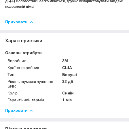
дБ(А) Вологостійкі, легко миються, зручно використовувати завдяки
подовженій ніжці
Приховати
Характеристики
Основні атрибути
Виробник
3М
Країна виробник
США
Тип
Беруші
Рівень шумозаглушення
32 дБ
SNR
Колір
Синій
Гарантійний термін
1 міс
Приховати