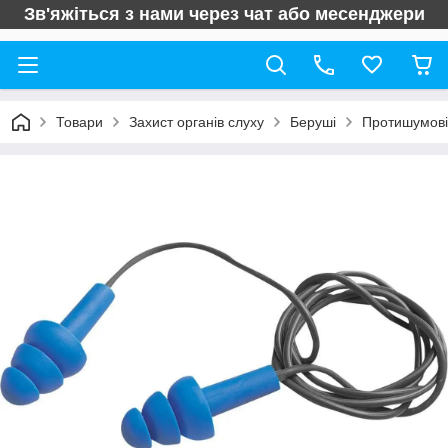
Зв'яжіться з нами через чат або месенджери
Товари
Захист органів слуху
Беруші
Протишумові 