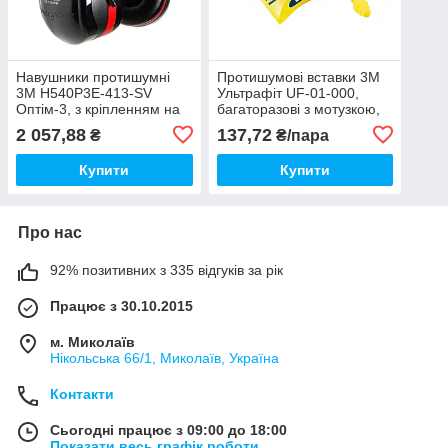
Навушники протишумні
Протишумові вставки 3М
3М H540P3E-413-SV
Ультрафіт UF-01-000,
Оптім-3, з кріпленням на
багаторазові з мотузкою,
касці, SNR 34дБ
SNR 29дБ
2 057,88
137,72
₴
₴/пара
Купити
Купити
Про нас
92% позитивних з 335 відгуків за рік
Працює з 30.10.2015
м. Миколаїв
Нікольська 66/1, Миколаїв, Україна
Контакти
Сьогодні працює з 09:00 до 18:00
Показати весь графік роботи