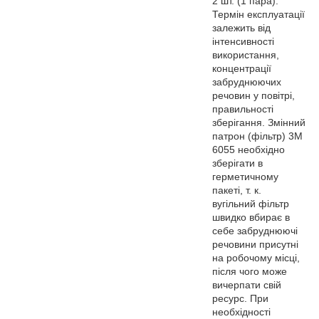
2 шт. (1 пара).
Термін експлуатації
залежить від
інтенсивності
використання,
концентрації
забруднюючих
речовин у повітрі,
правильності
зберігання. Змінний
патрон (фільтр) 3M
6055 необхідно
зберігати в
герметичному
пакеті, т. к.
вугільний фільтр
швидко вбирає в
себе забруднюючі
речовини присутні
на робочому місці,
після чого може
вичерпати свій
ресурс. При
необхідності