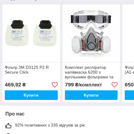
Фільтр 3М D3125 P2 R
Комплект респіратор
Філь
Secure Click
напівмаска 6200 з
(А1-
вугільними фільтрами та
захисними окулярами
469,92
799
650
₴
₴/комплект
(Аналог 3М)
Купити
Купити
Про нас
92% позитивних з 335 відгуків за рік