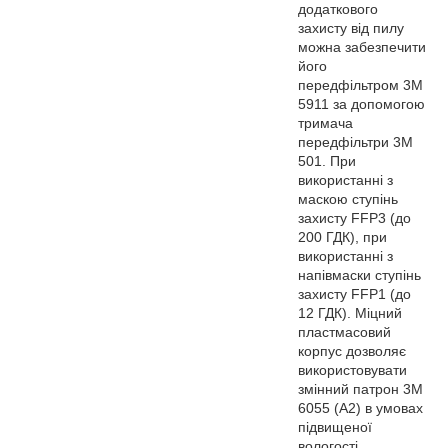
додаткового
захисту від пилу
можна забезпечити
його
передфільтром 3M
5911 за допомогою
тримача
передфільтри 3M
501. При
використанні з
маскою ступінь
захисту FFP3 (до
200 ГДК), при
використанні з
напівмаски ступінь
захисту FFP1 (до
12 ГДК). Міцний
пластмасовий
корпус дозволяє
використовувати
змінний патрон 3M
6055 (А2) в умовах
підвищеної
вологості.