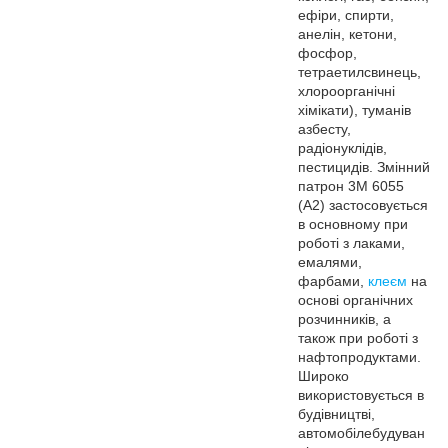
ефіри, спирти,
анелін, кетони,
фосфор,
тетраетилсвинець,
хлороорганічні
хімікати), туманів
азбесту,
радіонуклідів,
пестицидів. Змінний
патрон 3М 6055
(А2) застосовується
в основному при
роботі з лаками,
емалями,
фарбами,
клеєм
на
основі органічних
розчинників, а
також при роботі з
нафтопродуктами.
Широко
використовується в
будівництві,
автомобілебудуван