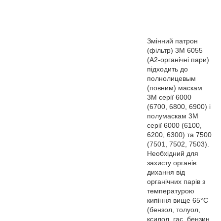
Змінний патрон
(фільтр) 3М 6055
(А2-органічні пари)
підходить до
полнолицевым
(повним) маскам
3М серії 6000
(6700, 6800, 6900) і
полумаскам 3М
серії 6000 (6100,
6200, 6300) та 7500
(7501, 7502, 7503).
Необхідний для
захисту органів
дихання від
органічних парів з
температурою
кипіння вище 65°С
(бензол, толуол,
ксилол, гас, бензин,