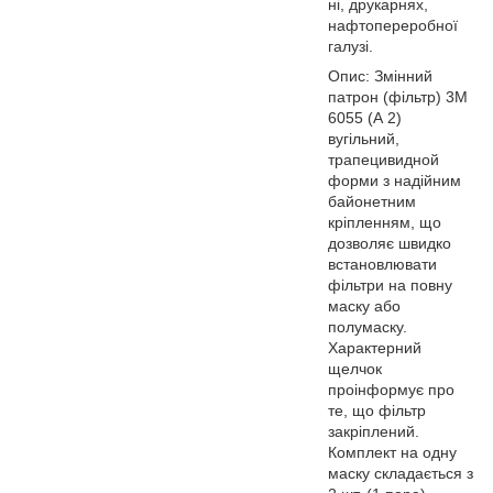
ні, друкарнях,
нафтопереробної
галузі.
Опис: Змінний
патрон (фільтр) 3M
6055 (А 2)
вугільний,
трапецивидной
форми з надійним
байонетним
кріпленням, що
дозволяє швидко
встановлювати
фільтри на повну
маску або
полумаску.
Характерний
щелчок
проінформує про
те, що фільтр
закріплений.
Комплект на одну
маску складається з