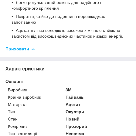
Легко регульований ремінь для надійного і
комфортного кріплення
Покриття, стійке до подряпин і перешкоджає
запотіванню
Ацетатні лінзи володіють високою хімічною стійкістю і
захистом від високошвидкісних частинок низької енергії.
Приховати
Характеристики
Основні
Виробник
3М
Країна виробник
Тайвань
Матеріал
Ацетат
Тип
Окуляри
Стан
Новий
Колір лінз
Прозорий
Тип вентиляції
Непряма