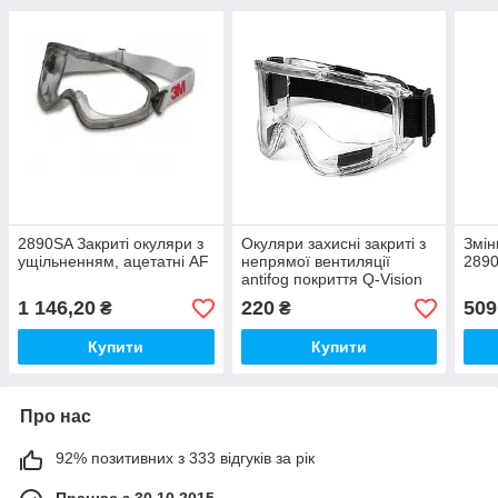
2890SA Закриті окуляри з
Окуляри захисні закриті з
Змін
ущільненням, ацетатні AF
непрямої вентиляції
289
antifog покриття Q-Vision
SG22
1 146,20
220
509
₴
₴
Купити
Купити
Про нас
92% позитивних з 333 відгуків за рік