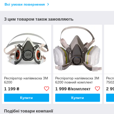
Всі умови повернення
З цим товаром також замовляють
Респіратор напівмаска 3М
Респіратор напівмаска 3М
Респ
6200
6200 повний комплект
7502
1 199
1 999
2 9
₴
₴/комплект
Купити
Купити
Подібні товари компанії