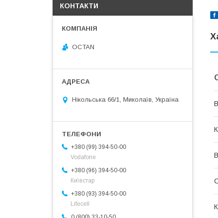
КОНТАКТИ
Х
OCTAN
Нікольська 66/1, Миколаїв, Україна
В
К
+380 (99) 394-50-00
В
Vodafone
+380 (96) 394-50-00
С
Київстар
+380 (93) 394-50-00
Lifecell
К
0 (800) 33-10-50