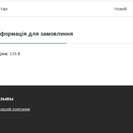
Стан
Новий
нформація для замовлення
іна:
139 ₴
тзывы
нашей компании