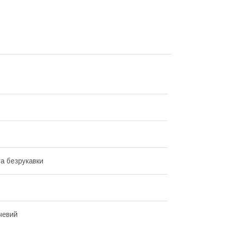
а безрукавки
чевий