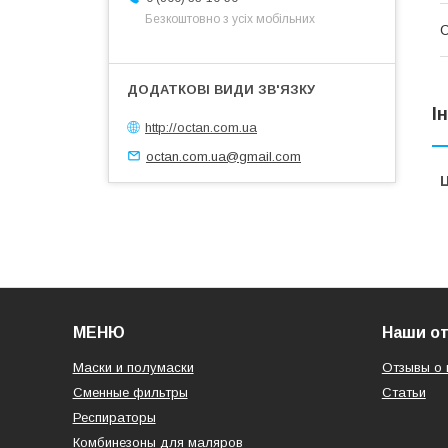
Безкоштовно з усіх мобільних
І
http://octan.com.ua
octan.com.ua@gmail.com
Ц
МЕНЮ
Наши о
Маски и полумаски
Отзывы о 
Сменные фильтры
Статьи
Респираторы
Комбинезоны для маляров