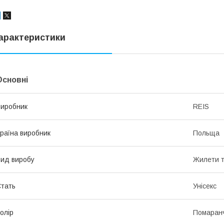
арактеристики
Основні
иробник
REIS
раїна виробник
Польща
ид виробу
Жилети т
тать
Унісекс
олір
Помаран