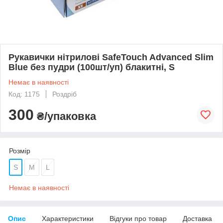
Рукавички нітрилові SafeTouch Advanced Slim
Blue без пудри (100шт/уп) блакитні, S
Немає в наявності
Код: 1175
Роздріб
300
₴/упаковка
Розмір
S
M
L
Немає в наявності
Опис
Характеристики
Відгуки про товар
Доставка