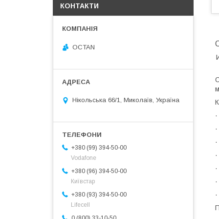
КОНТАКТИ
OCTAN
С
м
Нікольська 66/1, Миколаїв, Україна
К
·
·
·
+380 (99) 394-50-00
·
Vodafone
·
+380 (96) 394-50-00
·
Київстар
·
+380 (93) 394-50-00
Lifecell
П
0 (800) 33-10-50