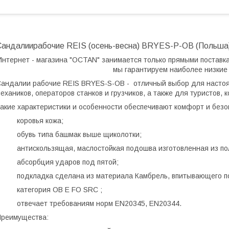
Сандалиирабочие REIS (осень-весна) BRYES-P-OB (Польша
Интернет - магазина "
OCTAN
" занимается только прямыми поставк
мы гарантируем наиболее низкие
андалии рабочие REIS BRYES-S-OB -
отличный выбор для настоя
ехаников, операторов станков и грузчиков, а также для туристов,
акие характеристики и особенности обеспечивают комфорт и безо
коровья кожа;
обувь типа башмак выше щиколотки;
антискользящая, маслостойкая подошва изготовленная из по
абсорбция ударов под пятой;
подкладка сделана из материала Камбрель, впитывающего п
категория OB E FO SRC ;
отвечает требованиям норм EN20345, EN20344.
реимущества: