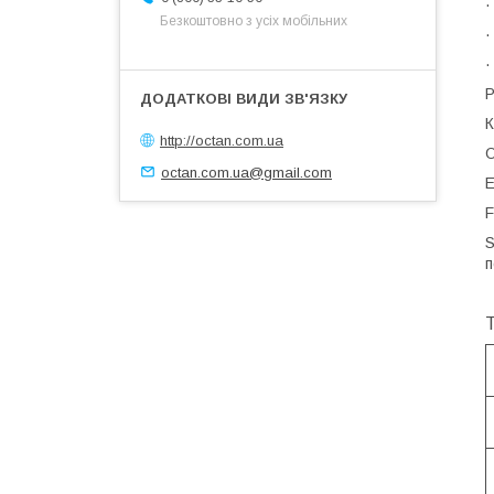
·
Безкоштовно з усіх мобільних
·
·
Р
К
http://octan.com.ua
O
octan.com.ua@gmail.com
E
F
S
п
Т