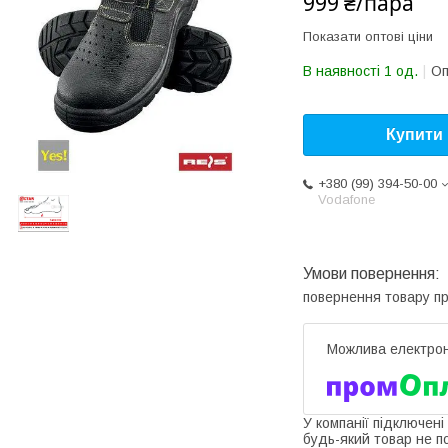
999 ₴/пара
Показати оптові ціни
В наявності 1 од.
Оп
Купити
+380 (99) 394-50-00
Vodafone
повернення товару п
У компанії підключені
будь-який товар не п