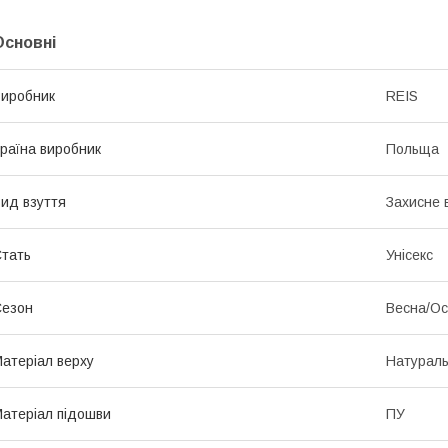
Основні
иробник
REIS
раїна виробник
Польща
ид взуття
Захисне 
тать
Унісекс
Сезон
Весна/Ос
атеріал верху
Натураль
атеріал підошви
ПУ