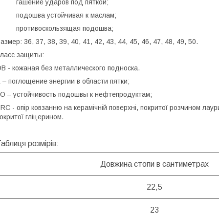
гашение ударов под пяткой;
подошва устойчивая к маслам;
противоскользящая подошва;
азмер: 36, 37, 38, 39, 40, 41, 42, 43, 44, 45, 46, 47, 48, 49, 50.
ласс защиты:
B - кожаная без металлического подноска.
 – поглощение энергии в области пятки;
O – устойчивость подошвы к нефтепродуктам;
RC - опір ковзанню на керамічній поверхні, покритої розчином лау
окритої гліцерином.
аблиця розмірів:
Довжина стопи в сантиметрах
22,5
23