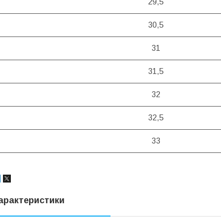
29,5
30,5
31
31,5
32
32,5
33
арактеристики