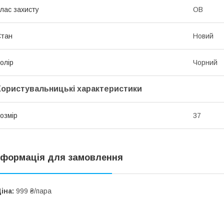
лас захисту
OB
Стан
Новий
олір
Чорний
Користувальницькі характеристики
озмір
37
нформація для замовлення
іна:
999 ₴/пара