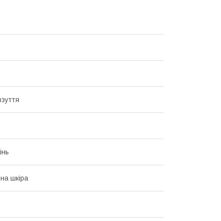
взуття
інь
на шкіра