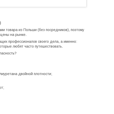
)
ами товара из Польши (без посредников), поэтому
 цены на рынке.
щих профессионалов своего дела, а именно:
 которые любят часто путешествовать.
пасность?
лиуретана двойной плотности;
от;