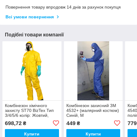
Повернення товару впродовж 14 днів за рахунок покупця
Всі умови повернення
Подібні товари компанії
Комбінезон хімічного
Комбінезон захисний 3М
Комб
захисту ST70 BizTex Тип
4532+ (малярний костюм)
4540
3/4/5/6 колір: Жовтий,
Синій, M
полі
розмір: M
пові
698,72
449
779
₴
₴
Купити
Купити