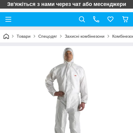
Зв'яжіться з нами через чат або месенджери
Товари
Спецодяг
Захисні комбінезони
Комбінезо