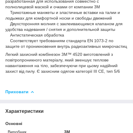
разработанная для использования совместно с
полнолицевой маской и очками от компании 3М
Трикотажные манжеты и эластичные вставки на талии и
лодыжках для комфортной носки и свободы движений
Двухсторонняя молния с заклеивающимся клапаном для
удобства надевания / снятия и дополнительной защиты
Антистатическая обработка
Соответствует требованиям стандарта EN 1073-2 по
защите от проникновения внутрь радиоактивных микрочастиц
Легкий захисний комбінезон 3M™ 4520 виготовлений з
повітропроникного матеріалу, який зменшує теплове
навантаження на тіло, забезпечуючи при цьому надійний
захист від пилу. Є захисним одягом категорії III СЕ, тип 5/6
Приховати
Характеристики
Основні
Виробник
3М