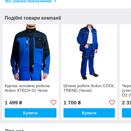
Всі умови повернення
Подібні товари компанії
Куртка чоловіча робоча
Штани робочі Ardon COOL
Чере
Ardon 4TECH 01 Чехія
TREND (Чехія)
(уте
O2 (
1 499
1 700
2 3
₴
₴
Купити
Купити