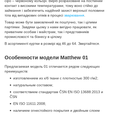
сіро – червоному кольорі. Виріб розраховане на постійний
контакт з високими температурами, тому воно стійко до
займання і забезпечить надійний захист верхньої половини
тіла від випадкових опіків в процесі
зварювання
.
Товар може бути замовлений як поштучно, так і цілими
партіями. Завдяки цьому з нами вигідно працювати, як
приватним особам і майстрам, так і представників
промисловості та бізнесу в цілому.
В асортименті куртки в розмірі від 46 до 64. Звертайтеся.
Особенности модели Matthew 01
Предлагаемая модель 01 отличается рядом следующих
преимуществ:
изготовлением из х/б ткани с плотностью 300 г/м2;
натуральным составом;
соответствием стандартам ČSN EN ISO 13688:2013 и
ČSN
EN ISO 11611:2008;
наличием огнестойкого покрытия и двойным слоем