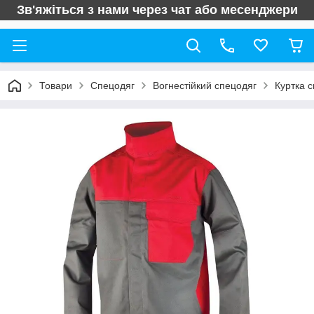
Зв'яжіться з нами через чат або месенджери
Товари
Спецодяг
Вогнестійкий спецодяг
Куртка 