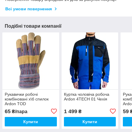
Всі умови повернення
Подібні товари компанії
Рукавички робочі
Куртка чоловіча робоча
Рука
комбіновані х\б спилок
Ardon 4TECH 01 Чехія
комб
Ardon TOD
Ard
65
1 499
59
₴/пара
₴
₴
Купити
Купити