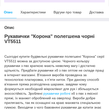
Опис
Характеристики
Відгуки про товар
Доставка
Опис
Рукавички "Корона" полегшена чорні
VT5511
Сьогодні купити будівельні рукавички полегшені "Корона" серії
VT5511 можна за доступною ціною. Чорного кольору
рукавички з пвх крапкою мають невелику вагу і достатню
щільність. Придбати рукавички хб з пвх оптом не складе праці
в інтернет магазині. В'язання виробів проведена за
технологією платировка, з п'яти ниток. При даному способі
в'язання пряжа розподілена шарами, завдяки чому
формується необхідний мікроклімат для рук і збільшується
зносостійкість. Зроблені
рукавички робочі
хб з пвх з якісної
пряжі, їх манжет оброблений на оверлоці. Вироби добре
прилягають, так як оснащені на краю манжета спеціальною
гумкою. Виходячи з чого бавовняні рукавички де купити знає