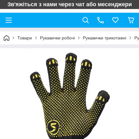
Зв'яжіться з нами через чат або месенджери
Товари
Рукавички робочі
Рукавички трикотажні
Ру