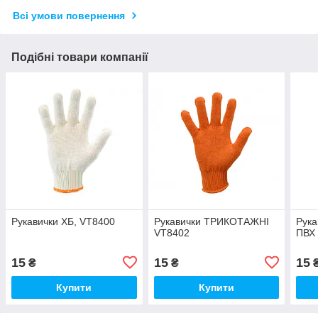
Всі умови повернення
Подібні товари компанії
Рукавички ХБ, VT8400
Рукавички ТРИКОТАЖНІ
Рука
VT8402
ПВХ 
15
15
15
₴
₴
Купити
Купити