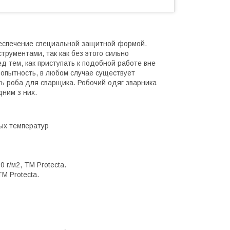
беспечение специальной защитной формой.
рументами, так как без этого сильно
д тем, как приступать к подобной работе вне
 опытность, в любом случае существует
ть роба для сварщика. Робочий одяг зварника
дним з них.
ых температур
 г/м2, ТМ Protecta.
М Protecta.