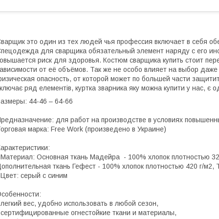
варщик это один из тех людей чья профессия включает в себя о
пецодежда для сварщика обязательный элемент наряду с его инст
овышается риск для здоровья. Костюм сварщика купить стоит пере
ависимости от её объёмов. Так же не особо влияет на выбор даже
изическая опасность, от которой может по большей части защити
ключає ряд елементів, куртка зварника яку можна купити у нас, є о
азмеры: 44-46 – 64-66
редназначение: для работ на производстве в условиях повышенн
орговая марка: Free Work (произведено в Украине)
арактеристики:
 Материал: Основная ткань Мадейра - 100% хлопок плотностью 320
ополнительная ткань Гефест - 100% хлопок плотностью 420 г/м2, Т
 Цвет: серый с синим
собенности:
 легкий вес, удобно использовать в любой сезон,
 сертифицированные огнестойкие ткани и материалы,