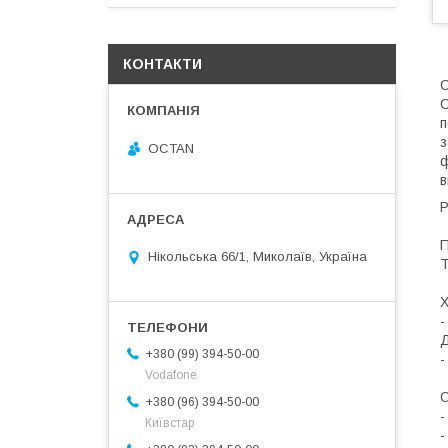
КОНТАКТИ
С
С
п
з
OCTAN
ф
в
Р
П
Нікольська 66/1, Миколаїв, Україна
Т
Х
-
Д
+380 (99) 394-50-00
-
Vodafone
О
+380 (96) 394-50-00
-
Київстар
-