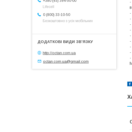
+380 (93) 394-50-00
-
Lifecell
в
-
0 (800) 33-10-50
-
Безкоштовно з усіх мобільних
-
-
-
-
-
-
http://octan.com.ua
-
octan.com.ua@gmail.com
М
Х