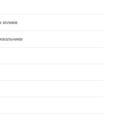
х впливів
ювальників