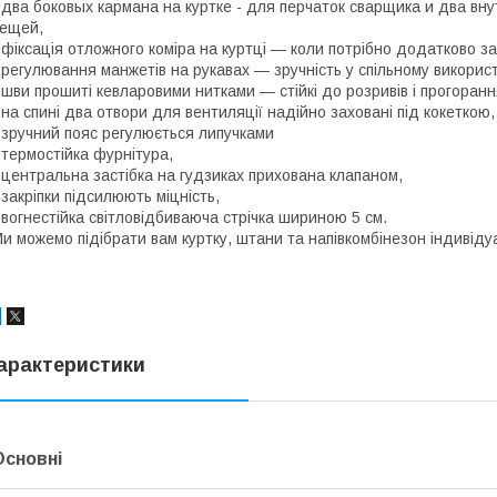
 два боковых кармана на куртке - для перчаток сварщика и два в
ещей,
 фіксація отложного коміра на куртці — коли потрібно додатково з
 регулювання манжетів на рукавах — зручність у спільному використ
 шви прошиті кевларовими нитками — стійкі до розривів і прогорання
 на спині два отвори для вентиляції надійно заховані під кокеткою,
 зручний пояс регулюється липучками
 термостійка фурнітура,
 центральна застібка на гудзиках прихована клапаном,
 закріпки підсилюють міцність,
 вогнестійка світловідбиваюча стрічка шириною 5 см.
и можемо підібрати вам куртку, штани та напівкомбінезон індивіду
арактеристики
Основні