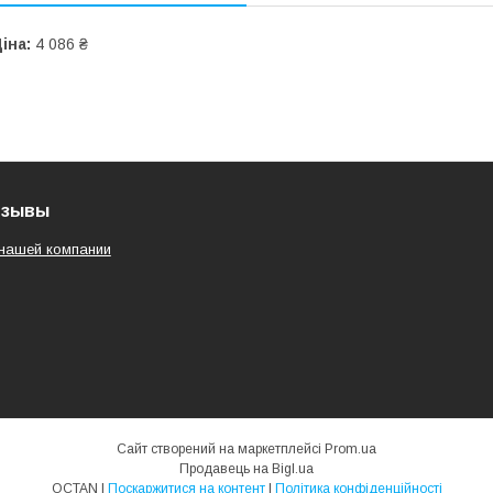
іна:
4 086 ₴
тзывы
нашей компании
Сайт створений на маркетплейсі
Prom.ua
Продавець на Bigl.ua
OCTAN |
Поскаржитися на контент
|
Політика конфіденційності