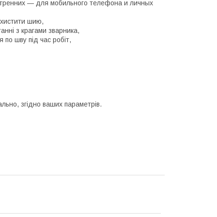
нутренних — для мобильного телефона и личных
ахистити шию,
анні з крагами зварника,
 по шву під час робіт,
ально, згідно ваших параметрів.