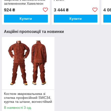
затемненням Хамелеон
SWG60
924
3 444
4 0
₴
₴
Купити
Купити
Акційні пропозиції та новинки
Костюм зварювальника зі
спилка професійний SWC34,
куртка та штани, вогнестійкий
термостійкий захисний,
В наявності 3 од.
розмір S