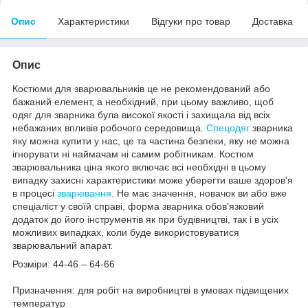
Опис
Характеристики
Відгуки про товар
Доставка
Опис
Костюми для зварювальників це не рекомендований або
бажаний елемент, а необхідний, при цьому важливо, щоб
одяг для зварника була високої якості і захищала від всіх
небажаних впливів робочого середовища.
Спецодяг
зварника
яку можна купити у нас, це та частина безпеки, яку не можна
ігнорувати ні наймачам ні самим робітникам. Костюм
зварювальника ціна якого включає всі необхідні в цьому
випадку захисні характеристики може уберегти ваше здоров'я
в процесі
зварювання
. Не має значення, новачок ви або вже
спеціаліст у своїй справі, форма зварника обов'язковий
додаток до його інструментів як при будівництві, так і в усіх
можливих випадках, коли буде використовуватися
зварювальний апарат.
Розміри: 44-46 – 64-66
Призначення: для робіт на виробництві в умовах підвищених
температур