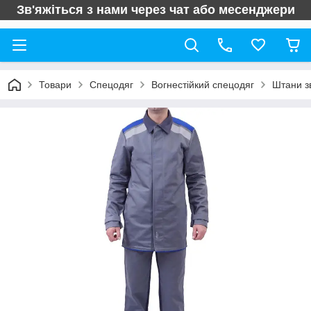
Зв'яжіться з нами через чат або месенджери
Товари
Спецодяг
Вогнестійкий спецодяг
Штани з