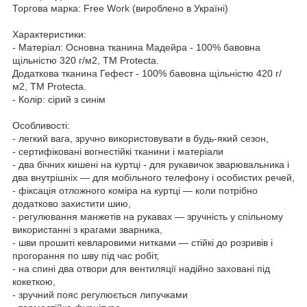
Торгова марка: Free Work (вироблено в Україні)
Характеристики:
- Матеріал: Основна тканина Мадейра - 100% бавовна
щільністю 320 г/м2, ТМ Protecta.
Додаткова тканина Гефест - 100% бавовна щільністю 420 г/
м2, ТМ Protecta.
- Колір: сірий з синім
Особливості:
- легкий вага, зручно використовувати в будь-який сезон,
- сертифіковані вогнестійкі тканини і матеріали
- два бічних кишені на куртці - для рукавичок зварювальника і
два внутрішніх — для мобільного телефону і особистих речей,
- фіксація отложного коміра на куртці — коли потрібно
додатково захистити шию,
- регулювання манжетів на рукавах — зручність у спільному
використанні з крагами зварника,
- шви прошиті кевларовими нитками — стійкі до розривів і
прогорання по шву під час робіт,
- на спині два отвори для вентиляції надійно заховані під
кокеткою,
- зручний пояс регулюється липучками